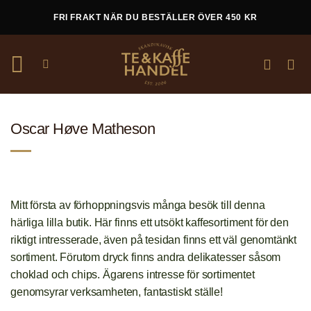
Skip
FRI FRAKT NÄR DU BESTÄLLER ÖVER 450 KR
to
content
Oscar Høve Matheson
Mitt första av förhoppningsvis många besök till denna
härliga lilla butik. Här finns ett utsökt kaffesortiment för den
riktigt intresserade, även på tesidan finns ett väl genomtänkt
sortiment. Förutom dryck finns andra delikatesser såsom
choklad och chips. Ägarens intresse för sortimentet
genomsyrar verksamheten, fantastiskt ställe!