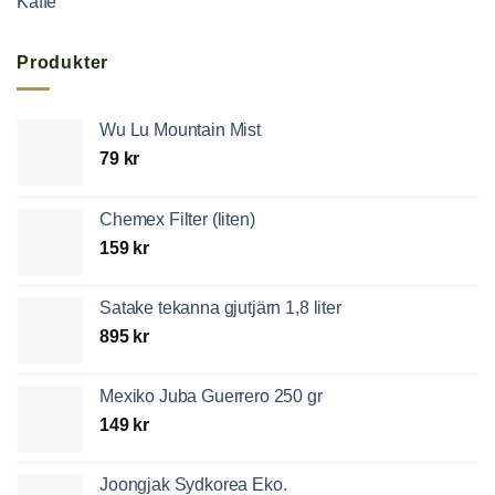
Kaffe
Produkter
Wu Lu Mountain Mist
79
kr
Chemex Filter (liten)
159
kr
Satake tekanna gjutjärn 1,8 liter
895
kr
Mexiko Juba Guerrero 250 gr
149
kr
Joongjak Sydkorea Eko.