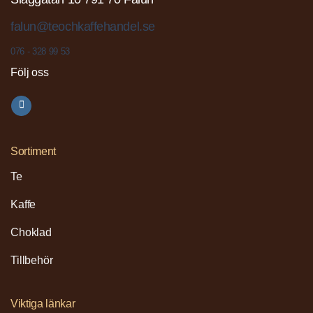
falun@teochkaffehandel.se
076 - 328 99 53
Följ oss
Sortiment
Te
Kaffe
Choklad
Tillbehör
Viktiga länkar