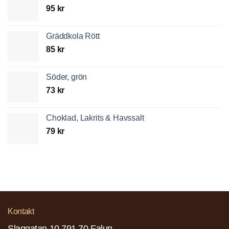
95
kr
Gräddkola Rött
85
kr
Söder, grön
73
kr
Choklad, Lakrits & Havssalt
79
kr
Kontakt
Slaggatan 10 791 70 Falun