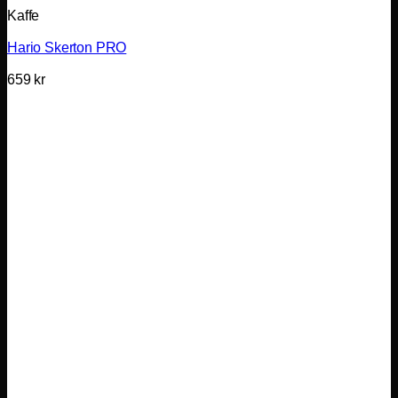
Kaffe
Hario Skerton PRO
659
kr