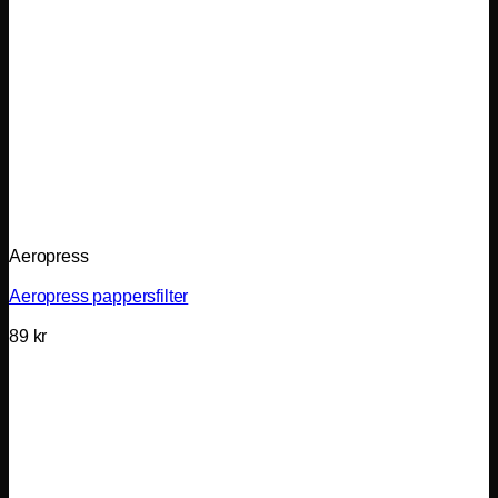
Aeropress
Aeropress pappersfilter
89
kr