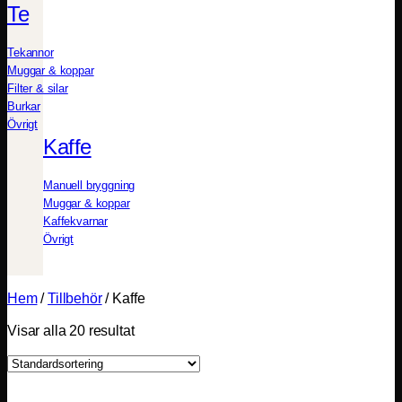
Te
Tekannor
Muggar & koppar
Filter & silar
Burkar
Övrigt
Kaffe
Manuell bryggning
Muggar & koppar
Kaffekvarnar
Övrigt
Hem
/
Tillbehör
/
Kaffe
Visar alla 20 resultat