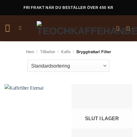
Skip
FRI FRAKT NÄR DU BESTÄLLER ÖVER 450 KR
to
content
Hem
/
Tillbehör
/
Kaffe
/
Bryggtrattar/ Filter
SLUT I LAGER