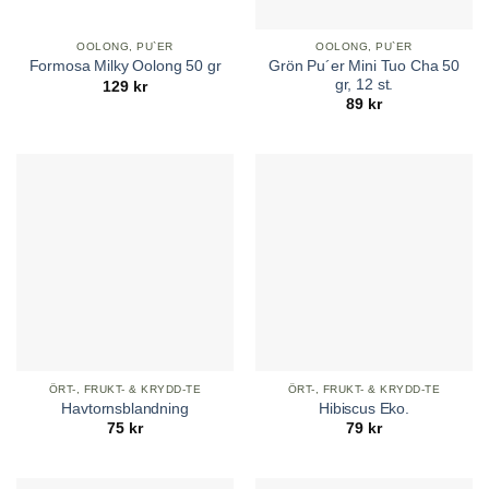
OOLONG, PU`ER
OOLONG, PU`ER
Grön Pu´er Mini Tuo Cha 50
Formosa Milky Oolong 50 gr
gr, 12 st.
129
kr
89
kr
ÖRT-, FRUKT- & KRYDD-TE
ÖRT-, FRUKT- & KRYDD-TE
Havtornsblandning
Hibiscus Eko.
75
kr
79
kr