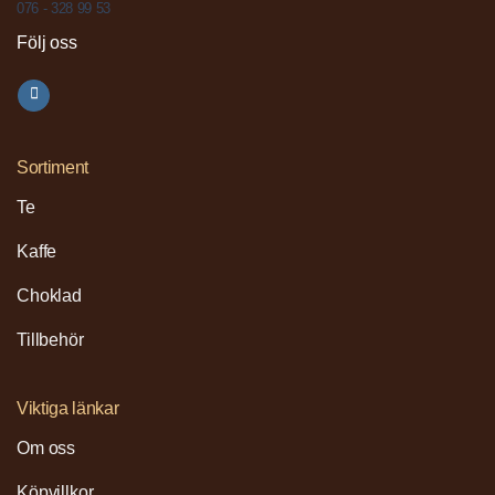
076 - 328 99 53
Följ oss
Sortiment
Te
Kaffe
Choklad
Tillbehör
Viktiga länkar
Om oss
Köpvillkor