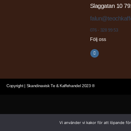
Slaggatan 10 79
falun@teochkaff
076 - 328 99 53
Följ oss
Copyright | Skandinavisk Te & Kaffehandel 2023 ®
Vi använder vi kakor för att löpande fö