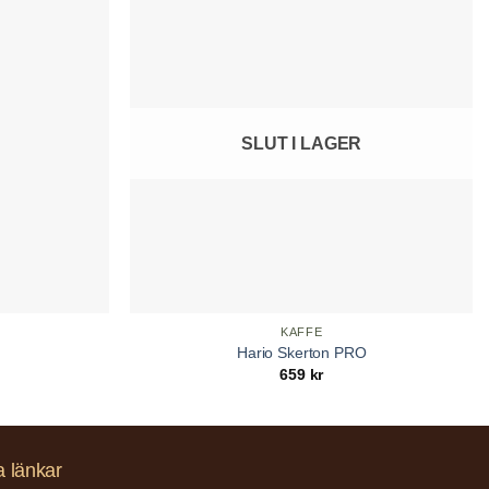
SLUT I LAGER
KAFFE
Hario Skerton PRO
659
kr
a länkar