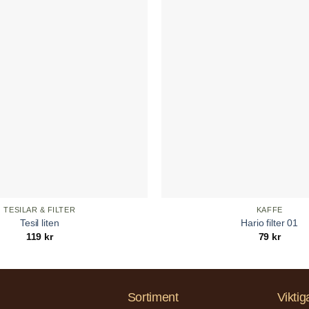
TESILAR & FILTER
KAFFE
Tesil liten
Hario filter 01
119
kr
79
kr
Sortiment
Viktig