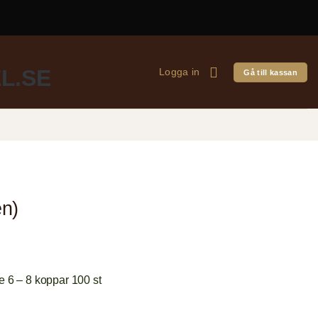
Logga in
Gå till kassan
en)
re 6 – 8 koppar 100 st