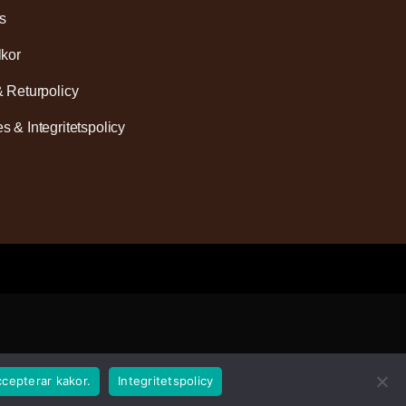
s
lkor
& Returpolicy
s & Integritetspolicy
ccepterar kakor.
Integritetspolicy