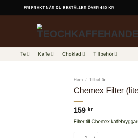
FRI FRAKT NÄR DU BESTÄLLER ÖVER 450 KR
Te
Kaffe
Choklad
Tillbehör
Hem
/
Tillbehör
Chemex Filter (lit
159
kr
Filter till Chemex kaffebrygga
Chemex Filter (liten) mängd