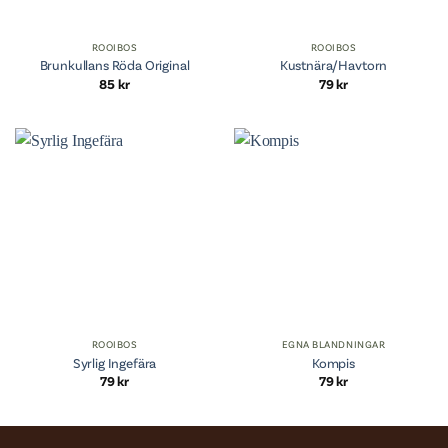
ROOIBOS
ROOIBOS
Brunkullans Röda Original
Kustnära/Havtorn
85
kr
79
kr
ROOIBOS
EGNA BLANDNINGAR
Syrlig Ingefära
Kompis
79
kr
79
kr