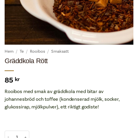
Hem
/
Te
/
Rooibos
/
Smaksatt
Gräddkola Rött
85
kr
Rooibos med smak av gräddkola med bitar av
johannesbröd och toffee (kondenserad mjölk, socker,
glukossirap, mjölkpulver), ett riktigt godiste!
Gräddkola Rött mängd