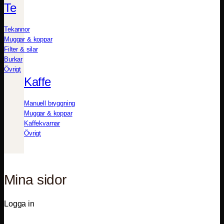
Te
Tekannor
Muggar & koppar
Filter & silar
Burkar
Övrigt
Kaffe
Manuell bryggning
Muggar & koppar
Kaffekvarnar
Övrigt
Mina sidor
Logga in