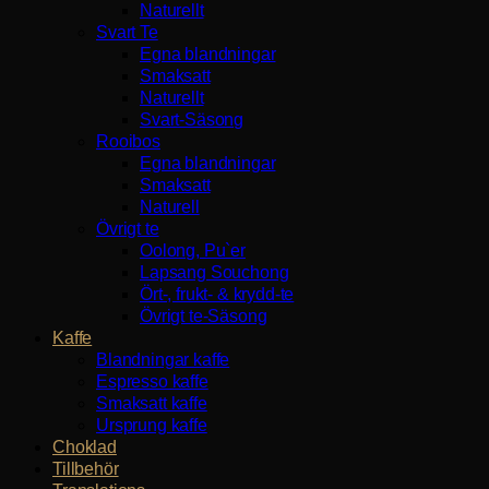
Naturellt
Svart Te
Egna blandningar
Smaksatt
Naturellt
Svart-Säsong
Rooibos
Egna blandningar
Smaksatt
Naturell
Övrigt te
Oolong, Pu`er
Lapsang Souchong
Ört-, frukt- & krydd-te
Övrigt te-Säsong
Kaffe
Blandningar kaffe
Espresso kaffe
Smaksatt kaffe
Ursprung kaffe
Choklad
Tillbehör