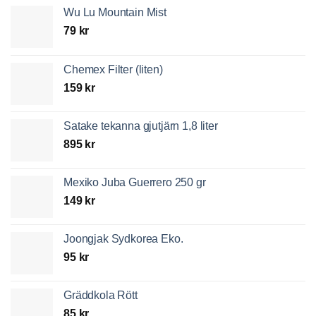
Wu Lu Mountain Mist
79
kr
Chemex Filter (liten)
159
kr
Satake tekanna gjutjärn 1,8 liter
895
kr
Mexiko Juba Guerrero 250 gr
149
kr
Joongjak Sydkorea Eko.
95
kr
Gräddkola Rött
85
kr