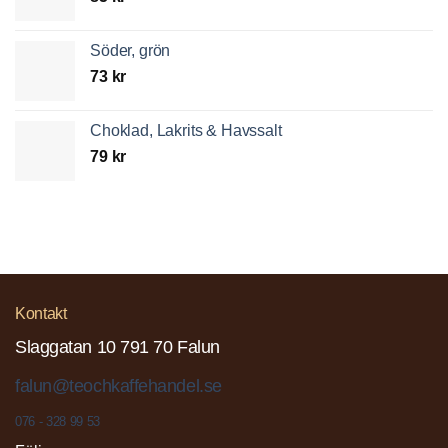
Söder, grön
73
kr
Choklad, Lakrits & Havssalt
79
kr
Kontakt
Slaggatan 10 791 70 Falun
falun@teochkaffehandel.se
076 - 328 99 53