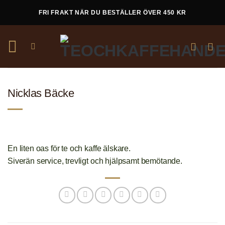
Skip
FRI FRAKT NÄR DU BESTÄLLER ÖVER 450 KR
to
content
Nicklas Bäcke
En liten oas för te och kaffe älskare.
Siverän service, trevligt och hjälpsamt bemötande.