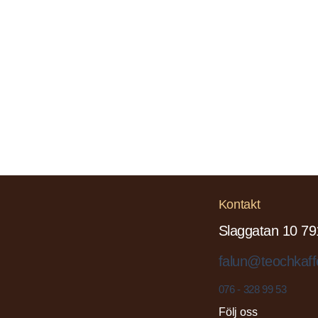
Kontakt
Slaggatan 10 79
falun@teochkaff
076 - 328 99 53
Följ oss