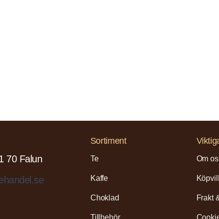
Sortiment
Viktig
1 70 Falun
Te
Om os
Kaffe
Köpvil
ehandel.se
Choklad
Frakt 
Tillbehör
Cookie