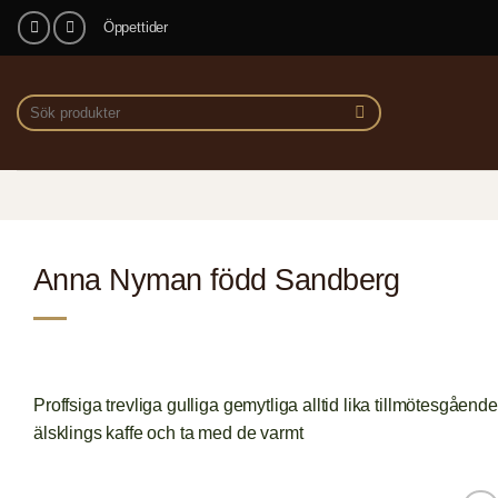
Skip
Öppettider
to
content
Sök
efter:
Anna Nyman född Sandberg
Proffsiga trevliga gulliga gemytliga alltid lika tillmötesgående 
älsklings kaffe och ta med de varmt