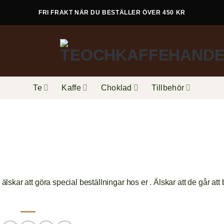
FRI FRAKT NÄR DU BESTÄLLER ÖVER 450 KR
Te
Kaffe
Choklad
Tillbehör
älskar att göra special beställningar hos er . Älskar att de går att b