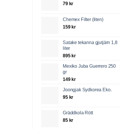
79
kr
Chemex Filter (liten)
159
kr
Satake tekanna gjutjärn 1,8
liter
895
kr
Mexiko Juba Guerrero 250
gr
149
kr
Joongjak Sydkorea Eko.
95
kr
Gräddkola Rött
85
kr