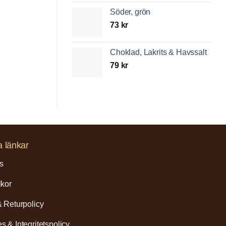
Söder, grön
73
kr
Choklad, Lakrits & Havssalt
79
kr
a länkar
s
lkor
& Returpolicy
s & Integritetspolicy