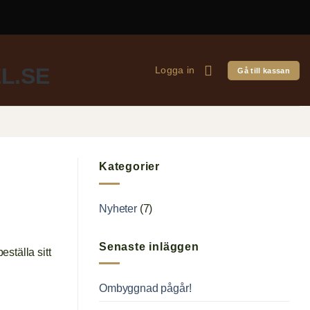
Logga in
Gå till kassan
Kategorier
Nyheter
(7)
Senaste inläggen
eställa sitt
Ombyggnad pågår!