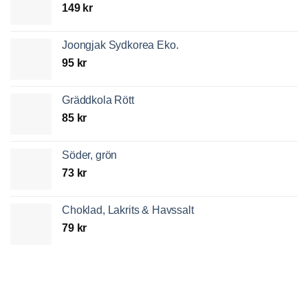
149
kr
Joongjak Sydkorea Eko.
95
kr
Gräddkola Rött
85
kr
Söder, grön
73
kr
Choklad, Lakrits & Havssalt
79
kr