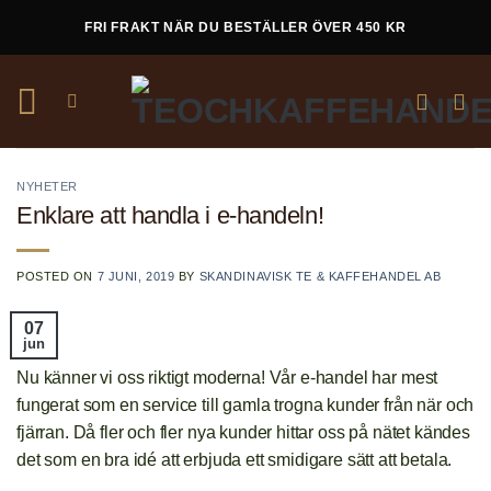
Skip
FRI FRAKT NÄR DU BESTÄLLER ÖVER 450 KR
to
content
NYHETER
Enklare att handla i e-handeln!
POSTED ON
7 JUNI, 2019
BY
SKANDINAVISK TE & KAFFEHANDEL AB
07
jun
Nu känner vi oss riktigt moderna! Vår e-handel har mest
fungerat som en service till gamla trogna kunder från när och
fjärran. Då fler och fler nya kunder hittar oss på nätet kändes
det som en bra idé att erbjuda ett smidigare sätt att betala.