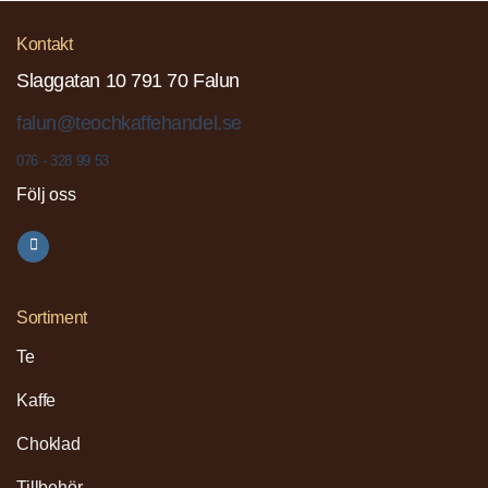
Kontakt
Slaggatan 10 791 70 Falun
falun@teochkaffehandel.se
076 - 328 99 53
Följ oss
Sortiment
Te
Kaffe
Choklad
Tillbehör