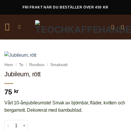
Skip
FRI FRAKT NÄR DU BESTÄLLER ÖVER 450 KR
to
content
Hem
/
Te
/
Rooibos
/
Smaksatt
Jubileum, rött
75
kr
Vårt 10-årsjubileumste! Smak av björnbär, fläder, kvitten och
bergamott. Dekorerat med bambublad.
Jubileum, rött mängd