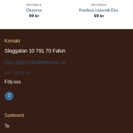
ROOIBOS
ROOIBOS
Ökenros
Rooibos naturellt Eko.
99
kr
69
kr
Kontakt
Slaggatan 10 791 70 Falun
falun@teochkaffehandel.se
076 - 328 99 53
Följ oss
Sortiment
Te