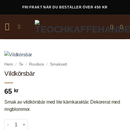
Skip
FRI FRAKT NÄR DU BESTÄLLER ÖVER 450 KR
to
content
Hem
/
Te
/
Rooibos
/
Smaksatt
Vildkörsbär
65
kr
Smak av vildkörsbär med lite kärnkaraktär. Dekorerat med
ringblommor.
Vildkörsbär mängd