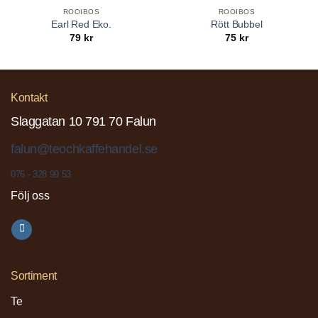
ROOIBOS
ROOIBOS
Earl Red Eko.
Rött Bubbel
79
kr
75
kr
Kontakt
Slaggatan 10 791 70 Falun
falun@teochkaffehandel.se
076 - 328 99 53
Följ oss
Sortiment
Te