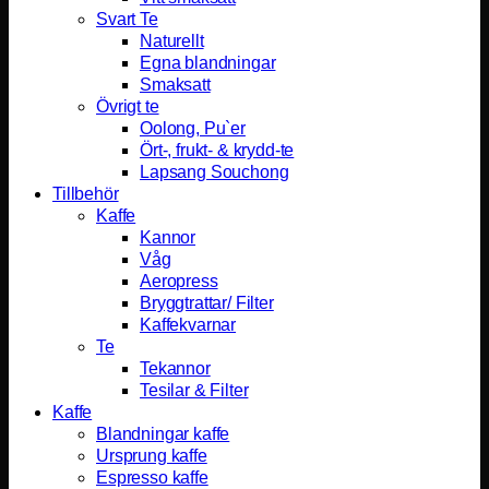
Svart Te
Naturellt
Egna blandningar
Smaksatt
Övrigt te
Oolong, Pu`er
Ört-, frukt- & krydd-te
Lapsang Souchong
Tillbehör
Kaffe
Kannor
Våg
Aeropress
Bryggtrattar/ Filter
Kaffekvarnar
Te
Tekannor
Tesilar & Filter
Kaffe
Blandningar kaffe
Ursprung kaffe
Espresso kaffe