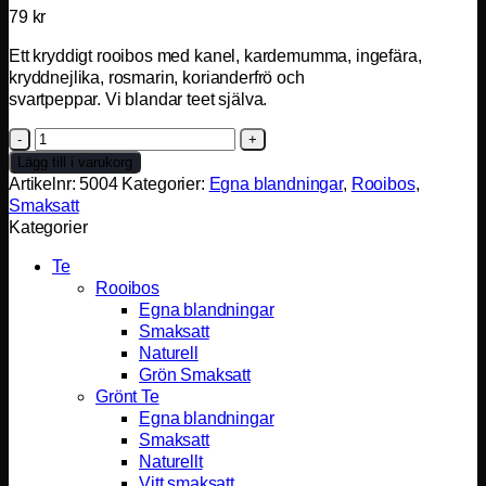
79
kr
Ett kryddigt rooibos med kanel, kardemumma, ingefära,
kryddnejlika, rosmarin, korianderfrö och
svartpeppar. Vi blandar teet själva.
Slaggatans
Röda
Lägg till i varukorg
CHAI
Artikelnr:
5004
Kategorier:
Egna blandningar
,
Rooibos
,
mängd
Smaksatt
Kategorier
Te
Rooibos
Egna blandningar
Smaksatt
Naturell
Grön Smaksatt
Grönt Te
Egna blandningar
Smaksatt
Naturellt
Vitt smaksatt