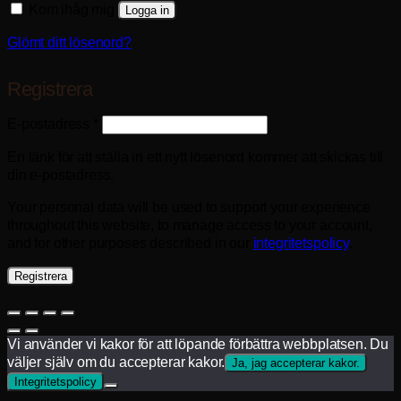
Kom ihåg mig
Logga in
Glömt ditt lösenord?
Registrera
Obligatoriskt
E-postadress
*
En länk för att ställa in ett nytt lösenord kommer att skickas till
din e-postadress.
Your personal data will be used to support your experience
throughout this website, to manage access to your account,
and for other purposes described in our
integritetspolicy
.
Registrera
Vi använder vi kakor för att löpande förbättra webbplatsen. Du
väljer själv om du accepterar kakor.
Ja, jag accepterar kakor.
Integritetspolicy