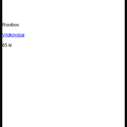
Rooibos
Vildkörsbär
65
kr