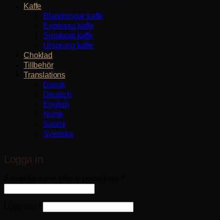
Kaffe
Blandningar kaffe
Espresso kaffe
Smaksatt kaffe
Ursprung kaffe
Choklad
Tillbehör
Translations
Dansk
Deutsch
English
Norsk
Suomi
Svenska
Logga in
Obligatoriskt
Användarnamn eller e-postadress
*
Obligatoriskt
Lösenord
*