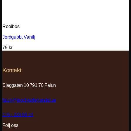
Rooibos
Jordgubb, Vanilj
79
kr
Kontakt
Slaggatan 10 791 70 Falun
falun@teochkaffehandel.se
076 - 328 99 53
Följ oss