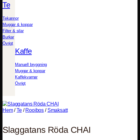
Te
Tekannor
Muggar & koppar
Filter & silar
Burkar
Övrigt
Kaffe
Manuell bryggning
Muggar & koppar
Kaffekvarnar
Övrigt
Hem
/
Te
/
Rooibos
/
Smaksatt
Slaggatans Röda CHAI