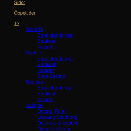
Sidor
Öppettider
Te
Grönt Te
Egna blandningar
Smaksatt
Naturellt
Svart Te
Egna blandningar
Smaksatt
Naturellt
Svart-Säsong
Rooibos
Egna blandningar
Smaksatt
Naturell
Övrigt te
Oolong, Pu`er
Lapsang Souchong
Ört-, frukt- & krydd-te
Övrigt te-Säsong