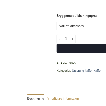
Bryggmetod / Malningsgrad
Etiopien Guji Eko. 250 gr mäng
Artikelnr:
9025
Kategorier:
Ursprung kaffe
,
Kaffe
Beskrivning
Ytterligare information