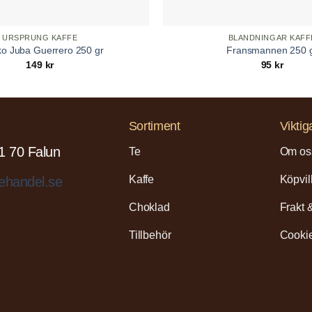
URSPRUNG KAFFE
BLANDNINGAR KAFF
o Juba Guerrero 250 gr
Fransmannen 250 
149
kr
95
kr
Sortiment
Viktig
1 70 Falun
Te
Om os
Kaffe
Köpvil
ehandel.se
Choklad
Frakt 
Tillbehör
Cookie