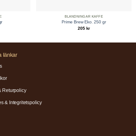
E
BLANDNINGAR KAFFE
gr
Prime Brew Eko. 250 gr
205
kr
a länkar
s
lkor
& Returpolicy
s & Integritetspolicy