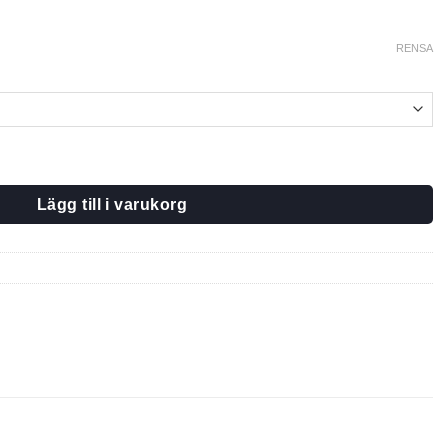
RENSA
d
Lägg till i varukorg