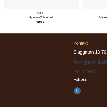
KAFFE
Apelsin/Choklad
Mexik
109
kr
Kontakt
Slaggatan 10 79
falun@teochkaff
076 - 328 99 53
Följ oss