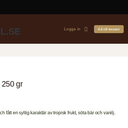
Logga in
Gå till kassan
 250 gr
 och fått en syltig karaktär av tropisk frukt, söta bär och vanilj.