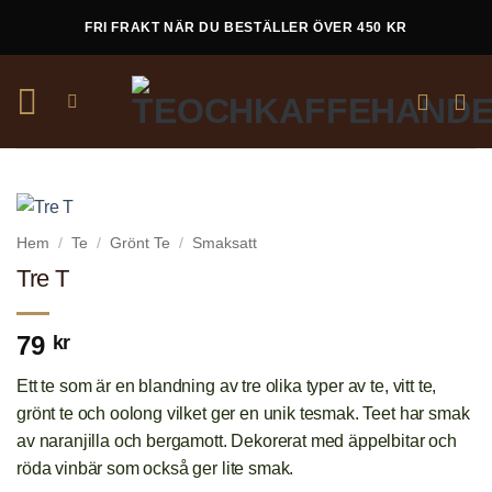
Skip
FRI FRAKT NÄR DU BESTÄLLER ÖVER 450 KR
to
content
Hem
/
Te
/
Grönt Te
/
Smaksatt
Tre T
79
kr
Ett te som är en blandning av tre olika typer av te, vitt te,
grönt te och oolong vilket ger en unik tesmak. Teet har smak
av naranjilla och bergamott. Dekorerat med äppelbitar och
röda vinbär som också ger lite smak.