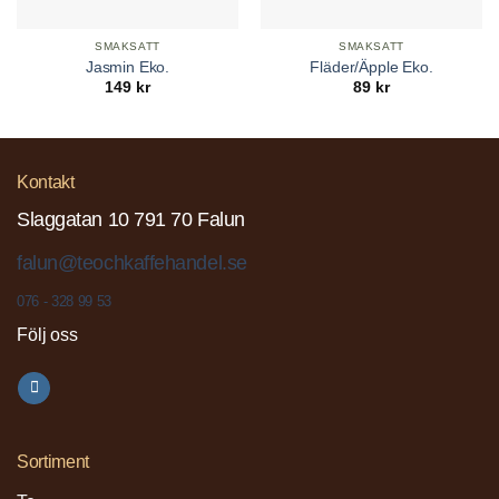
SMAKSATT
SMAKSATT
Jasmin Eko.
Fläder/Äpple Eko.
149
kr
89
kr
Kontakt
Slaggatan 10 791 70 Falun
falun@teochkaffehandel.se
076 - 328 99 53
Följ oss
Sortiment