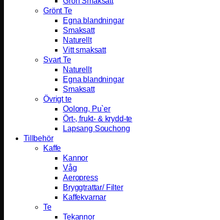
Grön Smaksatt
Grönt Te
Egna blandningar
Smaksatt
Naturellt
Vitt smaksatt
Svart Te
Naturellt
Egna blandningar
Smaksatt
Övrigt te
Oolong, Pu`er
Ört-, frukt- & krydd-te
Lapsang Souchong
Tillbehör
Kaffe
Kannor
Våg
Aeropress
Bryggtrattar/ Filter
Kaffekvarnar
Te
Tekannor