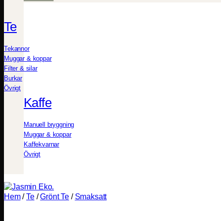
Te
Tekannor
Muggar & koppar
Filter & silar
Burkar
Övrigt
Kaffe
Manuell bryggning
Muggar & koppar
Kaffekvarnar
Övrigt
Hem
/
Te
/
Grönt Te
/
Smaksatt