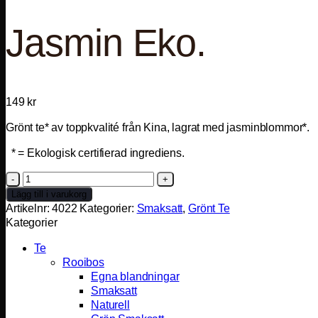
Jasmin Eko.
149
kr
Grönt te* av toppkvalité från Kina, lagrat med jasminblommor*.
* = Ekologisk certifierad ingrediens.
Jasmin
Eko.
Lägg till i varukorg
mängd
Artikelnr:
4022
Kategorier:
Smaksatt
,
Grönt Te
Kategorier
Te
Rooibos
Egna blandningar
Smaksatt
Naturell