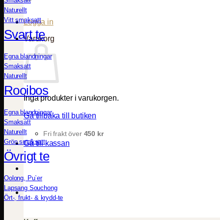
Smaksatt
Naturellt
Vitt smaksatt
Logga in
Svart te
Varukorg
Egna blandningar
Smaksatt
Naturellt
Rooibos
Inga produkter i varukorgen.
Egna blandningar
Gå tillbaka till butiken
Smaksatt
Naturellt
Fri frakt över
450
kr
Grön smaksatt
Gå till kassan
Övrigt te
Oolong, Pu`er
Lapsang Souchong
Ört-, frukt- & krydd-te