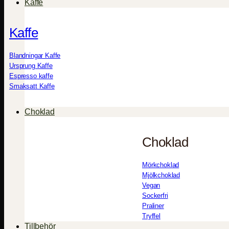
Kaffe
Kaffe
Blandningar Kaffe
Ursprung Kaffe
Espresso kaffe
Smaksatt Kaffe
Choklad
Choklad
Mörkchoklad
Mjölkchoklad
Vegan
Sockerfri
Praliner
Tryffel
Tillbehör