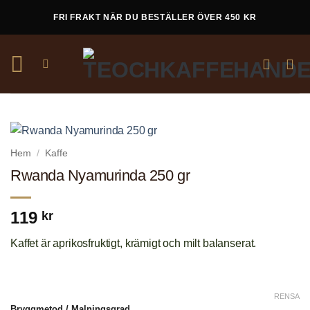
Skip
FRI FRAKT NÄR DU BESTÄLLER ÖVER 450 KR
to
content
Hem
/
Kaffe
Rwanda Nyamurinda 250 gr
119
kr
Kaffet är aprikosfruktigt, krämigt och milt balanserat.
RENSA
Bryggmetod / Malningsgrad