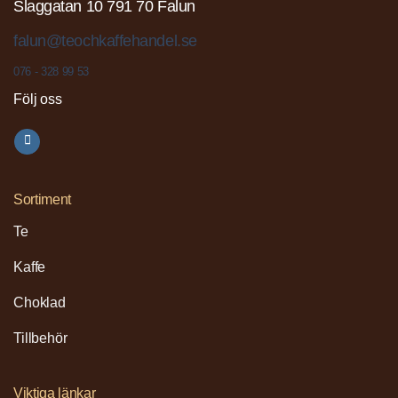
Slaggatan 10 791 70 Falun
falun@teochkaffehandel.se
076 - 328 99 53
Följ oss
Sortiment
Te
Kaffe
Choklad
Tillbehör
Viktiga länkar