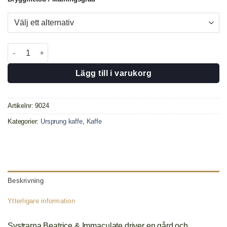
Rwanda Nyamurinda 250 gr mängd
Lägg till i varukorg
Artikelnr:
9024
Kategorier:
Ursprung kaffe
,
Kaffe
Beskrivning
Ytterligare information
Systrarna Beatrice & Immaculate driver en gård och