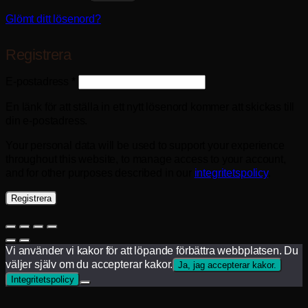
Glömt ditt lösenord?
Registrera
Obligatoriskt
E-postadress
*
En länk för att ställa in ett nytt lösenord kommer att skickas till
din e-postadress.
Your personal data will be used to support your experience
throughout this website, to manage access to your account,
and for other purposes described in our
integritetspolicy
.
Registrera
Vi använder vi kakor för att löpande förbättra webbplatsen. Du
väljer själv om du accepterar kakor.
Ja, jag accepterar kakor.
Integritetspolicy