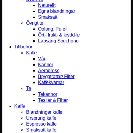
Naturellt
Egna blandningar
Smaksatt
Övrigt te
Oolong, Pu`er
Ört-, frukt- & krydd-te
Lapsang Souchong
Tillbehör
Kaffe
Våg
Kannor
Aeropress
Bryggtrattar/ Filter
Kaffekvarnar
Te
Tekannor
Tesilar & Filter
Kaffe
Blandningar kaffe
Ursprung kaffe
Espresso kaffe
Smaksatt kaffe