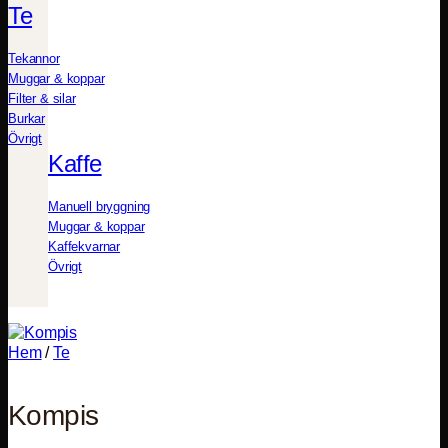
Te
Tekannor
Muggar & koppar
Filter & silar
Burkar
Övrigt
Kaffe
Manuell bryggning
Muggar & koppar
Kaffekvarnar
Övrigt
Hem
/
Te
Kompis