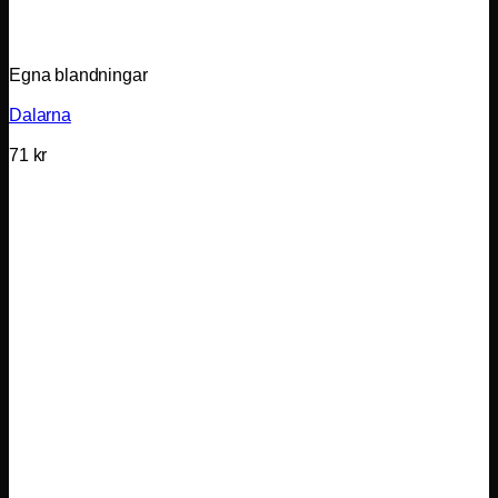
Egna blandningar
Dalarna
71
kr