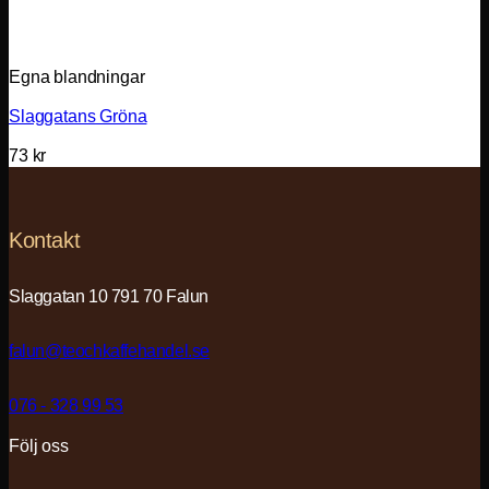
Egna blandningar
Slaggatans Gröna
73
kr
Kontakt
Slaggatan 10 791 70 Falun
falun@teochkaffehandel.se
076 - 328 99 53
Följ oss