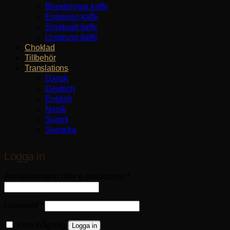
Blandningar kaffe
Espresso kaffe
Smaksatt kaffe
Ursprung kaffe
Choklad
Tillbehör
Translations
Dansk
Deutsch
English
Norsk
Suomi
Svenska
Logga in
Obligatoriskt
Användarnamn eller e-postadress
*
Obligatoriskt
Lösenord
*
Kom ihåg mig
Logga in