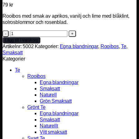
79
kr
Rooibos med smak av aprikos, vanilj och lime med blåklint,
solrosblommor och rosenblad.
Kompis
mängd
Lägg till i varukorg
Artikelnr:
5002
Kategorier:
Egna blandningar
,
Rooibos
,
Te
,
Smaksatt
Kategorier
Te
Rooibos
Egna blandningar
Smaksatt
Naturell
Grön Smaksatt
Grönt Te
Egna blandningar
Smaksatt
Naturellt
Vitt smaksatt
Svart Te