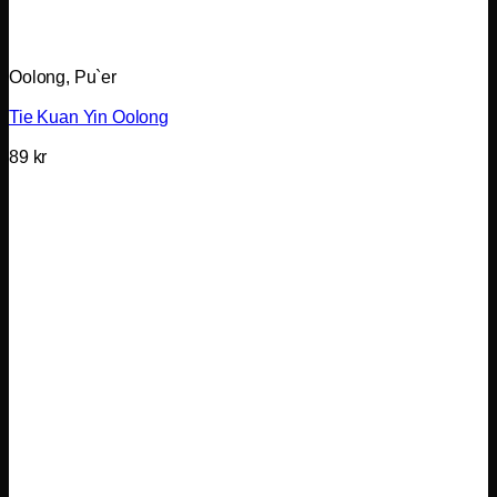
Oolong, Pu`er
Tie Kuan Yin Oolong
89
kr