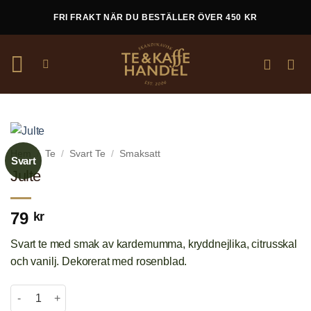
Skip
FRI FRAKT NÄR DU BESTÄLLER ÖVER 450 KR
to
content
Hem
/
Te
/
Svart Te
/
Smaksatt
Svart
Julte
79
kr
Svart te med smak av kardemumma, kryddnejlika, citrusskal
och vanilj. Dekorerat med rosenblad.
Julte mängd