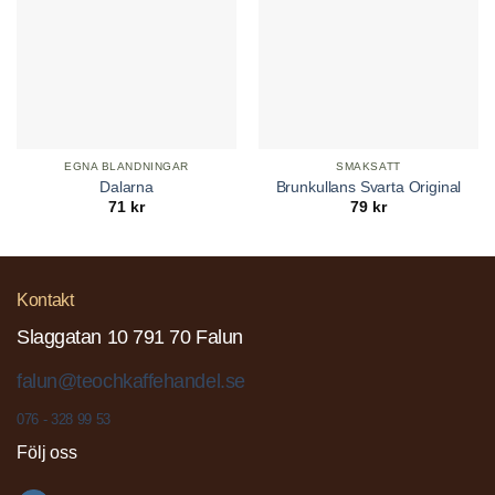
EGNA BLANDNINGAR
SMAKSATT
Dalarna
Brunkullans Svarta Original
71
kr
79
kr
Kontakt
Slaggatan 10 791 70 Falun
falun@teochkaffehandel.se
076 - 328 99 53
Följ oss