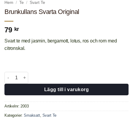
Hem
/
Te
/
Svart Te
Brunkullans Svarta Original
79
kr
Svart te med jasmin, bergamott, lotus, ros och rom med
citronskal.
Brunkullans Svarta Original mängd
Lägg till i varukorg
Artikelnr:
2003
Kategorier:
Smaksatt
,
Svart Te