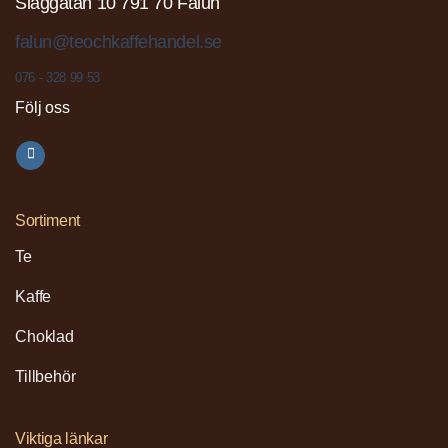
Slaggatan 10 791 70 Falun
falun@teochkaffehandel.se
076 - 328 99 53
Följ oss
Sortiment
Te
Kaffe
Choklad
Tillbehör
Viktiga länkar