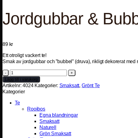
Jordgubbar & Bubb
89
kr
Ett otroligt vackert te!
Smak av jordgubbar och ”bubbel” (druva), rikligt dekorerat med
Jordgubbar
&
Lägg till i varukorg
Bubbel,
Artikelnr:
4024
Kategorier:
Smaksatt
,
Grönt Te
Grönt
Kategorier
mängd
Te
Rooibos
Egna blandningar
Smaksatt
Naturell
Grön Smaksatt