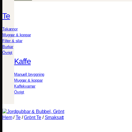
Te
Tekannor
Muggar & koppar
Filter & silar
Burkar
Övrigt
Kaffe
Manuell bryggning
Muggar & koppar
Kaffekvarnar
Övrigt
Hem
/
Te
/
Grönt Te
/
Smaksatt