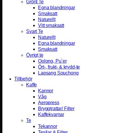
Grönt Te
Egna blandningar
Smaksatt
Naturellt
Vitt smaksatt
Svart Te
Naturellt
Egna blandningar
Smaksatt
Övrigt te
Oolong, Pu`er
Ört-, frukt- & krydd-te
Lapsang Souchong
Tillbehör
Kaffe
Kannor
Våg
Aeropress
Bryggtrattar/ Filter
Kaffekvarnar
Te
Tekannor
Tesilar & Filter