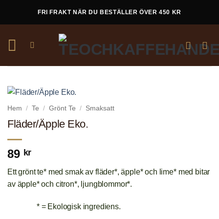
Skip
FRI FRAKT NÄR DU BESTÄLLER ÖVER 450 KR
to
content
Hem
/
Te
/
Grönt Te
/
Smaksatt
Fläder/Äpple Eko.
89
kr
Ett grönt te* med smak av fläder*, äpple* och lime* med bitar
av äpple* och citron*, ljungblommor*.
* = Ekologisk ingrediens.