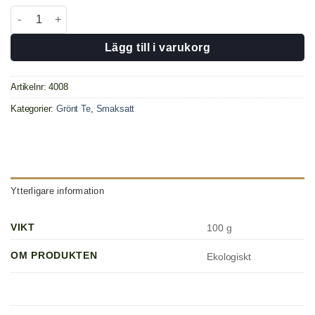
Fläder/Äpple Eko. mängd
Lägg till i varukorg
Artikelnr:
4008
Kategorier:
Grönt Te
,
Smaksatt
Ytterligare information
VIKT
100 g
OM PRODUKTEN
Ekologiskt