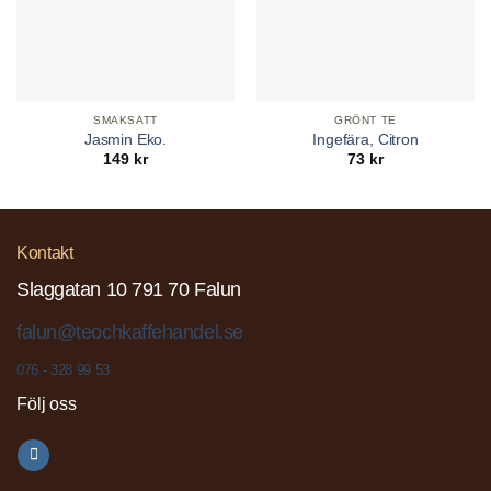
SMAKSATT
GRÖNT TE
Jasmin Eko.
Ingefära, Citron
149
kr
73
kr
Kontakt
Slaggatan 10 791 70 Falun
falun@teochkaffehandel.se
076 - 328 99 53
Följ oss