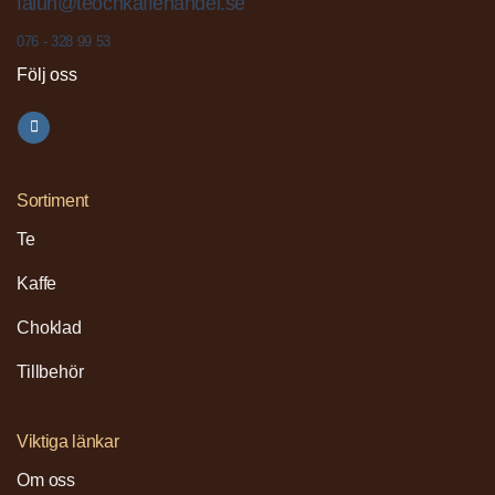
falun@teochkaffehandel.se
076 - 328 99 53
Följ oss
Sortiment
Te
Kaffe
Choklad
Tillbehör
Viktiga länkar
Om oss