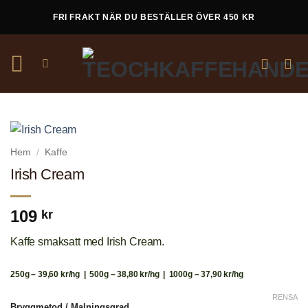
Skip
FRI FRAKT NÄR DU BESTÄLLER ÖVER 450 KR
to
content
Hem
/
Kaffe
Irish Cream
109
kr
Kaffe smaksatt med Irish Cream.
250g – 39,60 kr/hg | 500g – 38,80 kr/hg | 1000g – 37,90 kr/hg
RENSA
Bryggmetod / Malningsgrad