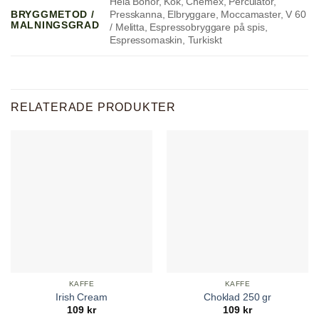
Hela Bönor, Kok, Chemex, Perculator,
Presskanna, Elbryggare, Moccamaster, V 60
BRYGGMETOD /
MALNINGSGRAD
/ Melitta, Espressobryggare på spis,
Espressomaskin, Turkiskt
RELATERADE PRODUKTER
KAFFE
KAFFE
Irish Cream
Choklad 250 gr
109
kr
109
kr