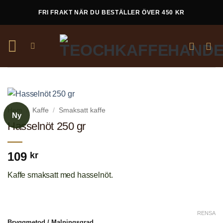
Skip
FRI FRAKT NÄR DU BESTÄLLER ÖVER 450 KR
to
content
Hem
/
Kaffe
/
Smaksatt kaffe
Ny
Hasselnöt 250 gr
109
kr
Kaffe smaksatt med hasselnöt.
RENSA
Bryggmetod / Malningsgrad