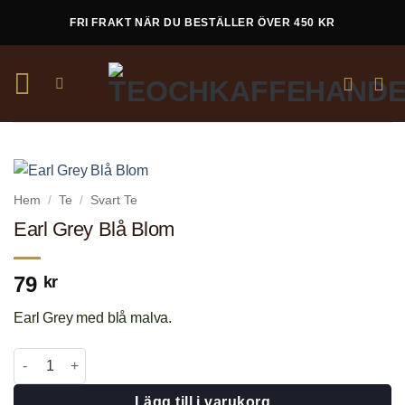
Skip
FRI FRAKT NÄR DU BESTÄLLER ÖVER 450 KR
to
content
Hem
/
Te
/
Svart Te
Earl Grey Blå Blom
79
kr
Earl Grey med blå malva.
Earl Grey Blå Blom mängd
Lägg till i varukorg