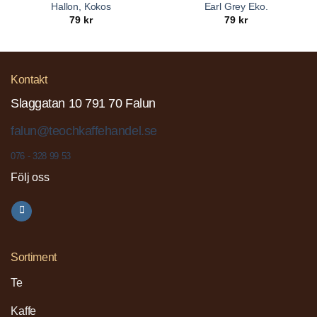
Hallon, Kokos
Earl Grey Eko.
79
kr
79
kr
Kontakt
Slaggatan 10 791 70 Falun
falun@teochkaffehandel.se
076 - 328 99 53
Följ oss
Sortiment
Te
Kaffe