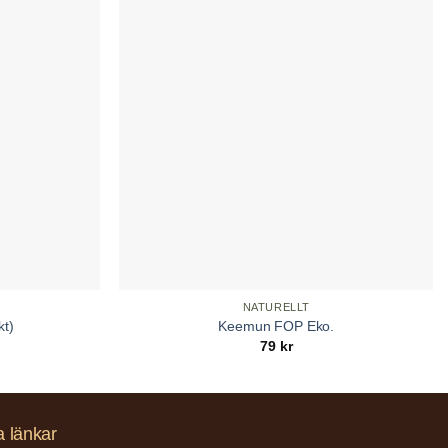
NATURELLT
kt)
Keemun FOP Eko.
79
kr
a länkar