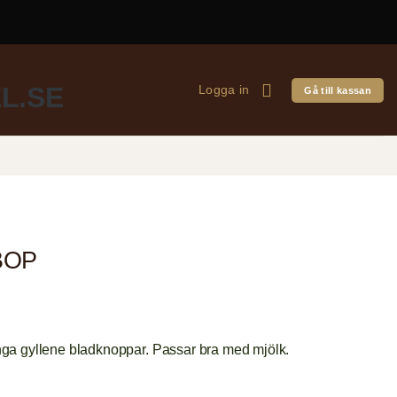
Logga in
Gå till kassan
BOP
ga gyllene bladknoppar. Passar bra med mjölk.