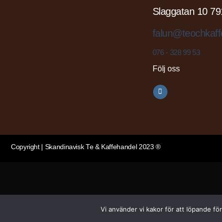
Slaggatan 10 79
falun@teochkaff
076 - 328 99 53
Följ oss
Copyright | Skandinavisk Te & Kaffehandel 2023 ®
Vi använder vi kakor för att löpande fö