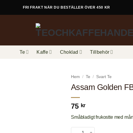
FRI FRAKT NÄR DU BESTÄLLER ÖVER 450 KR
Te
Kaffe
Choklad
Tillbehör
Hem
/
Te
/
Svart Te
Assam Golden F
75
kr
Småbladigt frukostte med mån
Assam Golden FBOP mängd