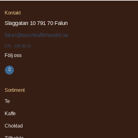
Kontakt
Slaggatan 10 791 70 Falun
falun@teochkaffehandel.se
076 - 328 99 53
Följ oss
Sortiment
Te
Kaffe
Choklad