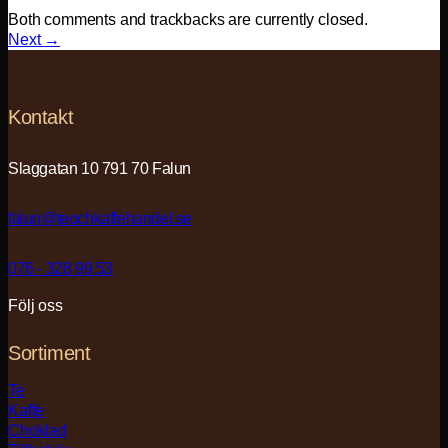
Both comments and trackbacks are currently closed.
Next
→
Kontakt
Slaggatan 10 791 70 Falun
falun@teochkaffehandel.se
076 - 328 99 53
Följ oss
Sortiment
Te
Kaffe
Choklad