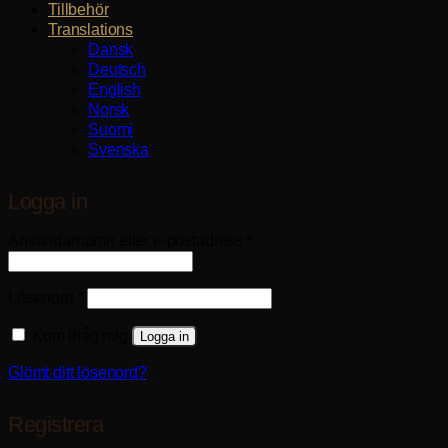
Tillbehör
Translations
Dansk
Deutsch
English
Norsk
Suomi
Svenska
Logga in
Obligatoriskt
Användarnamn eller e-postadress
*
Obligatoriskt
Lösenord
*
Kom ihåg mig
Logga in
Glömt ditt lösenord?
Registrera