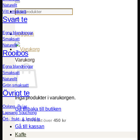
Naturellt
Sök
Vitt smaksatt
efter:
Svart te
Egna blandningar
Logga in
Smaksatt
Naturellt
Rooibos
Varukorg
Egna blandningar
Smaksatt
Naturellt
Grön smaksatt
Övrigt te
Inga produkter i varukorgen.
Oolong, Pu`er
Gå tillbaka till butiken
Lapsang Souchong
Ört-, frukt- & krydd-te
Fri frakt över
450
kr
Gå till kassan
Kaffe