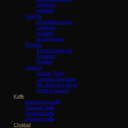
Smaksatt
Naturellt
Svart Te
Egna blandningar
Smaksatt
Naturellt
Svart-Säsong
Rooibos
Egna blandningar
Smaksatt
Naturell
Övrigt te
Oolong, Pu`er
Lapsang Souchong
Ört-, frukt- & krydd-te
Övrigt te-Säsong
Kaffe
Blandningar kaffe
Espresso kaffe
Smaksatt kaffe
Ursprung kaffe
Choklad