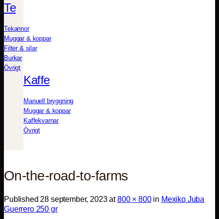
Te
Tekannor
Muggar & koppar
Filter & silar
Burkar
Övrigt
Kaffe
Manuell bryggning
Muggar & koppar
Kaffekvarnar
Övrigt
On-the-road-to-farms
Published
28 september, 2023
at
800 × 800
in
Mexiko Juba
Guerrero 250 gr