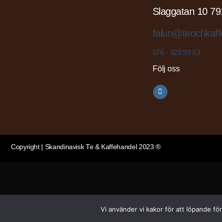
Slaggatan 10 79
falun@teochkaff
076 - 328 99 53
Följ oss
Copyright | Skandinavisk Te & Kaffehandel 2023 ®
Vi använder vi kakor för att löpande fö