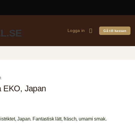
Logga in
Gå till kassan
t
 EKO, Japan
istriktet, Japan. Fantastisk lätt, fräsch, umami smak.
 mängd