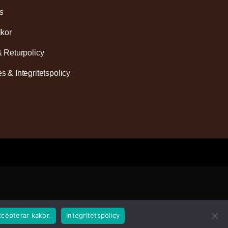
s
lkor
& Returpolicy
s & Integritetspolicy
ccepterar kakor.
Integritetspolicy