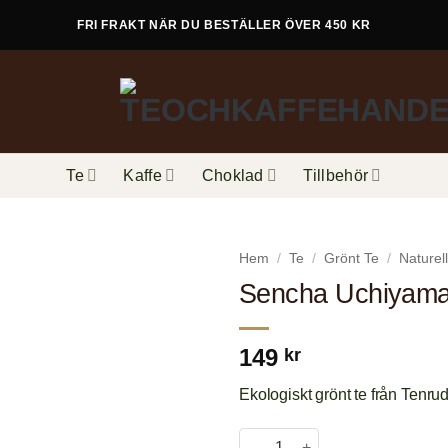
FRI FRAKT NÄR DU BESTÄLLER ÖVER 450 KR
Te
Kaffe
Choklad
Tillbehör
Hem
/
Te
/
Grönt Te
/
Naturell
Sencha Uchiyama
149
kr
Ekologiskt grönt te från Tenrud
Sencha Uchiyama EKO, Japan