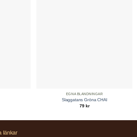
EGNA BLANDNINGAR
Slaggatans Gröna CHAI
79
kr
a länkar