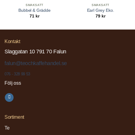
SMAKSATT
SMAKSATT
Bubbel & Grädde
Earl Grey Eko.
71
kr
79
kr
Kontakt
Slaggatan 10 791 70 Falun
falun@teochkaffehandel.se
076 - 328 99 53
Följ oss
Sortiment
Te