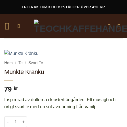
Skip
FRI FRAKT NÄR DU BESTÄLLER ÖVER 450 KR
to
content
Hem
/
Te
/
Svart Te
Munkte Kränku
79
kr
Inspirerad av dofterna i klosterträdgården. Ett mustigt och
örtigt svart te med en söt avrundning från vanilj.
Munkte Kränku mängd