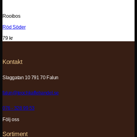
Rooibos
Röd Söder
79
kr
Kontakt
Slaggatan 10 791 70 Falun
falun@teochkaffehandel.se
076 - 328 99 53
Följ oss
Sortiment