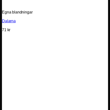
Egna blandningar
Dalarna
71
kr