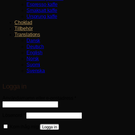
Espresso kaffe
Smaksatt kaffe
Ursprung kaffe
Choklad
Tillbehör
Translations
Dansk
Deutsch
English
Norsk
Suomi
Svenska
Logga in
Obligatoriskt
Användarnamn eller e-postadress
*
Obligatoriskt
Lösenord
*
Kom ihåg mig
Logga in