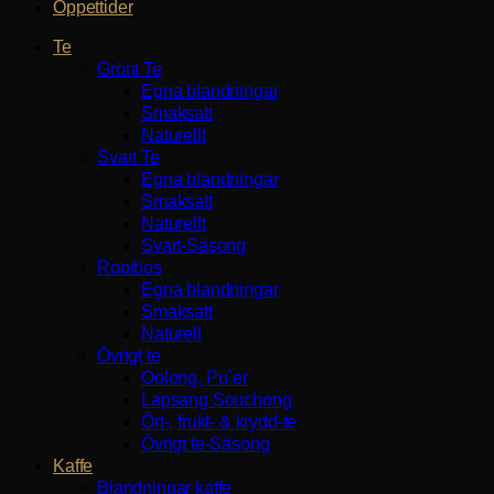
Öppettider
Te
Grönt Te
Egna blandningar
Smaksatt
Naturellt
Svart Te
Egna blandningar
Smaksatt
Naturellt
Svart-Säsong
Rooibos
Egna blandningar
Smaksatt
Naturell
Övrigt te
Oolong, Pu`er
Lapsang Souchong
Ört-, frukt- & krydd-te
Övrigt te-Säsong
Kaffe
Blandningar kaffe