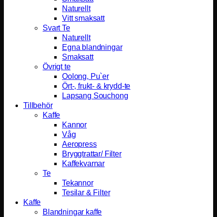
Naturellt
Vitt smaksatt
Svart Te
Naturellt
Egna blandningar
Smaksatt
Övrigt te
Oolong, Pu`er
Ört-, frukt- & krydd-te
Lapsang Souchong
Tillbehör
Kaffe
Kannor
Våg
Aeropress
Bryggtrattar/ Filter
Kaffekvarnar
Te
Tekannor
Tesilar & Filter
Kaffe
Blandningar kaffe