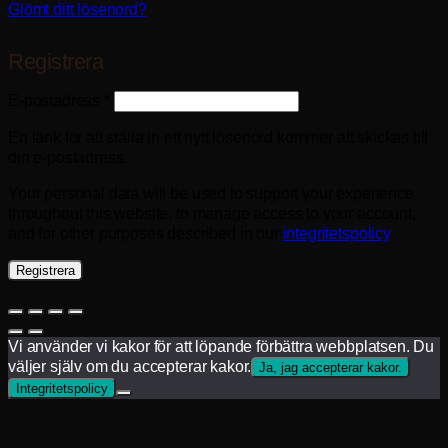
Glömt ditt lösenord?
Registrera
Obligatoriskt
E-postadress
*
En länk för att ställa in ett nytt lösenord kommer att skickas till
din e-postadress.
Your personal data will be used to support your experience
throughout this website, to manage access to your account,
and for other purposes described in our
integritetspolicy
.
Registrera
Vi använder vi kakor för att löpande förbättra webbplatsen. Du
väljer själv om du accepterar kakor.
Ja, jag accepterar kakor.
Integritetspolicy