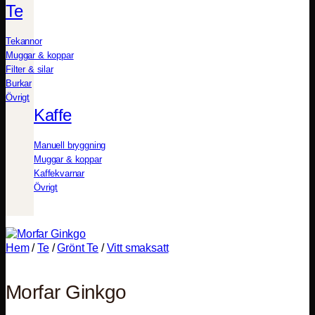
Te
Tekannor
Muggar & koppar
Filter & silar
Burkar
Övrigt
Kaffe
Manuell bryggning
Muggar & koppar
Kaffekvarnar
Övrigt
Hem
/
Te
/
Grönt Te
/
Vitt smaksatt
Morfar Ginkgo