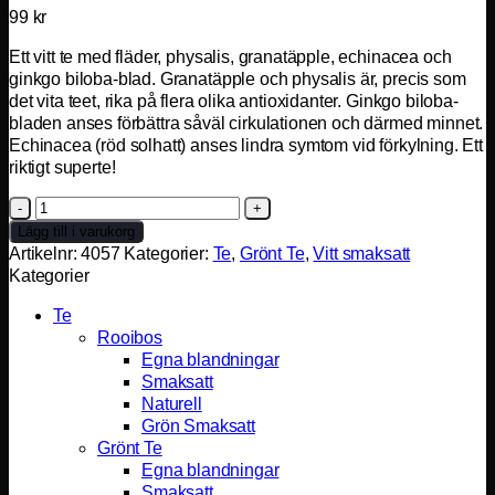
99
kr
Ett vitt te med fläder, physalis, granatäpple, echinacea och
ginkgo biloba-blad. Granatäpple och physalis är, precis som
det vita teet, rika på flera olika antioxidanter. Ginkgo biloba-
bladen anses förbättra såväl cirkulationen och därmed minnet.
Echinacea (röd solhatt) anses lindra symtom vid förkylning. Ett
riktigt superte!
Morfar
Ginkgo
Lägg till i varukorg
mängd
Artikelnr:
4057
Kategorier:
Te
,
Grönt Te
,
Vitt smaksatt
Kategorier
Te
Rooibos
Egna blandningar
Smaksatt
Naturell
Grön Smaksatt
Grönt Te
Egna blandningar
Smaksatt