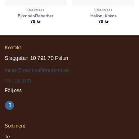
SMAKSATT
SMAKSATT
Björnbär/Rabarber
Hallon, Kokos
79
kr
79
kr
Kontakt
Slaggatan 10 791 70 Falun
falun@teochkaffehandel.se
076 - 328 99 53
Följ oss
Sortiment
Te