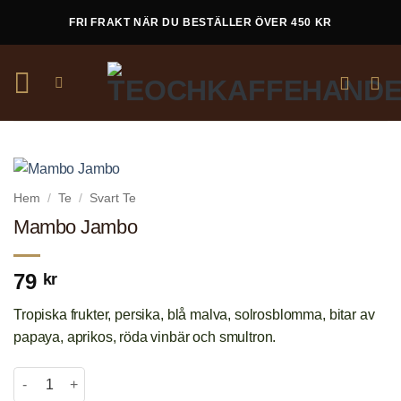
Skip
FRI FRAKT NÄR DU BESTÄLLER ÖVER 450 KR
to
content
Hem
/
Te
/
Svart Te
Mambo Jambo
79
kr
Tropiska frukter, persika, blå malva, solrosblomma, bitar av
papaya, aprikos, röda vinbär och smultron.
Mambo Jambo mängd