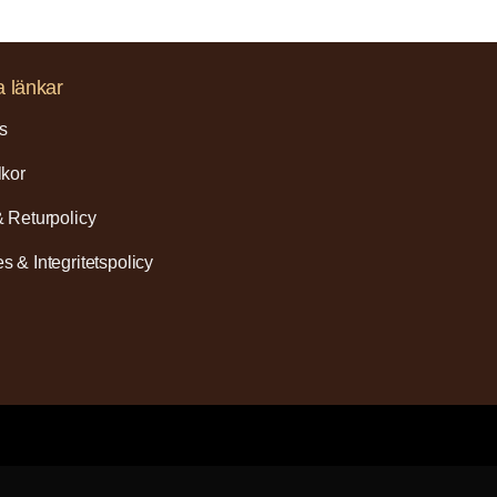
a länkar
s
lkor
& Returpolicy
s & Integritetspolicy