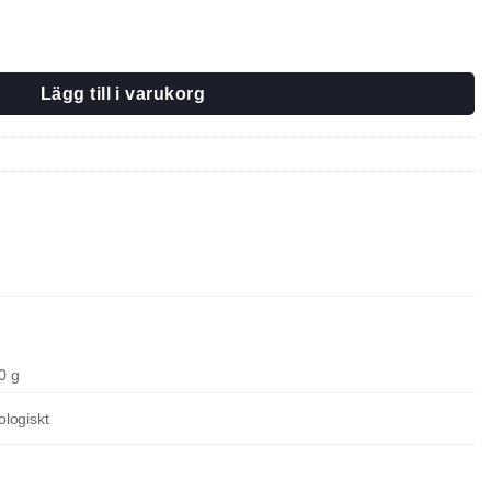
Lägg till i varukorg
0 g
ologiskt