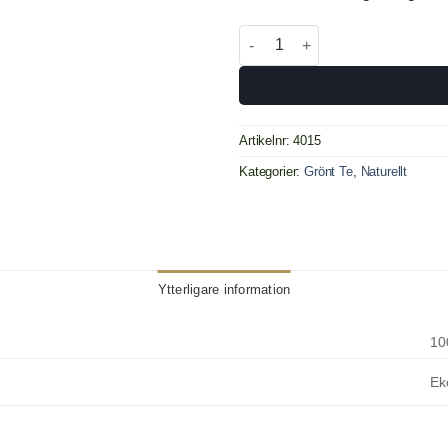
Gunpowder Eko. mängd
Artikelnr:
4015
Kategorier:
Grönt Te
,
Naturellt
Ytterligare information
10
Ek