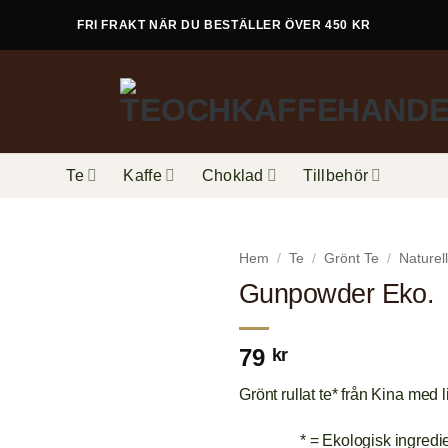
FRI FRAKT NÄR DU BESTÄLLER ÖVER 450 KR
Te
Kaffe
Choklad
Tillbehör
Hem
/
Te
/
Grönt Te
/
Naturell
Gunpowder Eko.
79
kr
Grönt rullat te* från Kina med 
* = Ekologisk ingredi