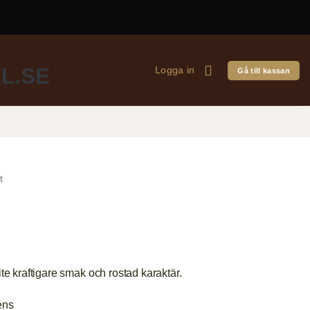
Logga in
Gå till kassan
t
lite kraftigare smak och rostad karaktär.
ens