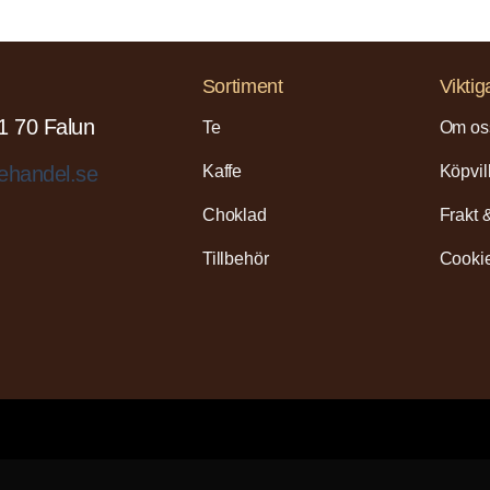
Sortiment
Viktig
1 70 Falun
Te
Om os
Kaffe
Köpvil
ehandel.se
Choklad
Frakt 
Tillbehör
Cookie