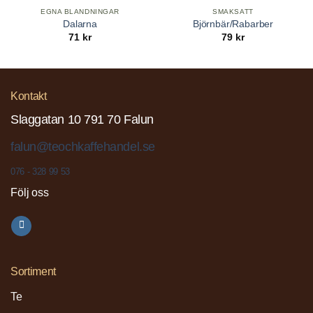
EGNA BLANDNINGAR
SMAKSATT
Dalarna
Björnbär/Rabarber
71
kr
79
kr
Kontakt
Slaggatan 10 791 70 Falun
falun@teochkaffehandel.se
076 - 328 99 53
Följ oss
Sortiment
Te