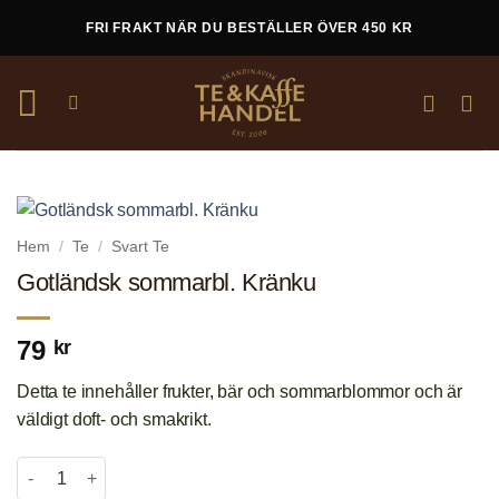
Skip
FRI FRAKT NÄR DU BESTÄLLER ÖVER 450 KR
to
content
Hem
/
Te
/
Svart Te
Gotländsk sommarbl. Kränku
79
kr
Detta te innehåller frukter, bär och sommarblommor och är
väldigt doft- och smakrikt.
Gotländsk sommarbl. Kränku mängd