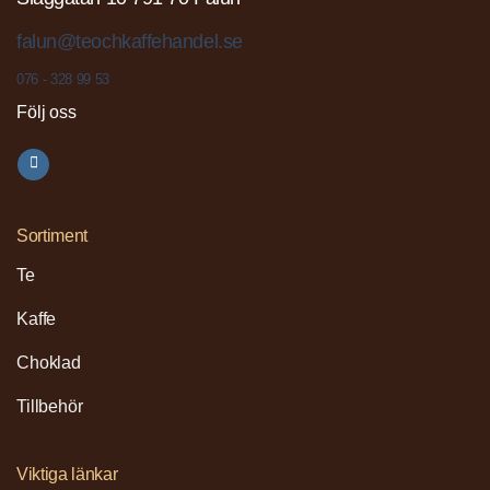
falun@teochkaffehandel.se
076 - 328 99 53
Följ oss
Sortiment
Te
Kaffe
Choklad
Tillbehör
Viktiga länkar