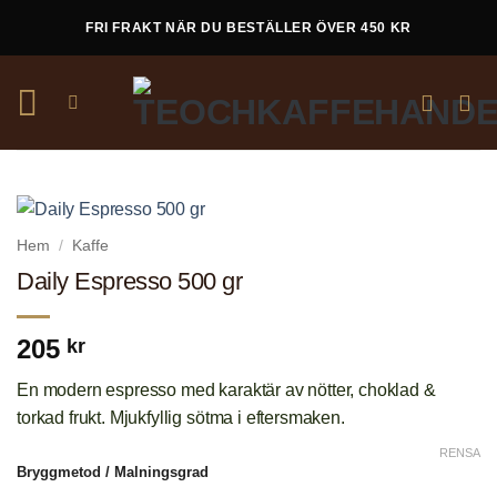
Skip
FRI FRAKT NÄR DU BESTÄLLER ÖVER 450 KR
to
content
Hem
/
Kaffe
Daily Espresso 500 gr
205
kr
En modern espresso med karaktär av nötter, choklad &
torkad frukt. Mjukfyllig sötma i eftersmaken.
RENSA
Bryggmetod / Malningsgrad