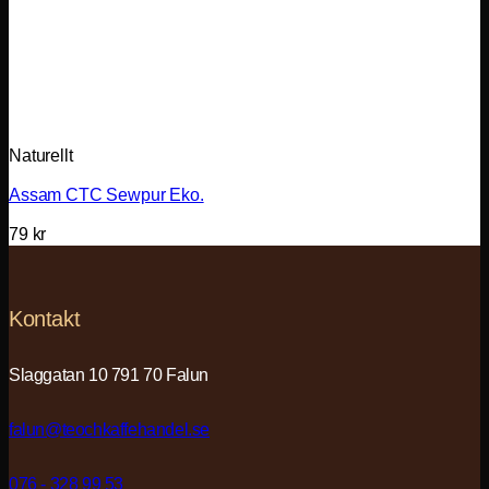
Naturellt
Assam CTC Sewpur Eko.
79
kr
Kontakt
Slaggatan 10 791 70 Falun
falun@teochkaffehandel.se
076 - 328 99 53