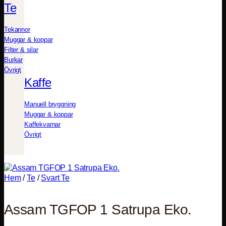
Te
Tekannor
Muggar & koppar
Filter & silar
Burkar
Övrigt
Kaffe
Manuell bryggning
Muggar & koppar
Kaffekvarnar
Övrigt
Hem
/
Te
/
Svart Te
Assam TGFOP 1 Satrupa Eko.