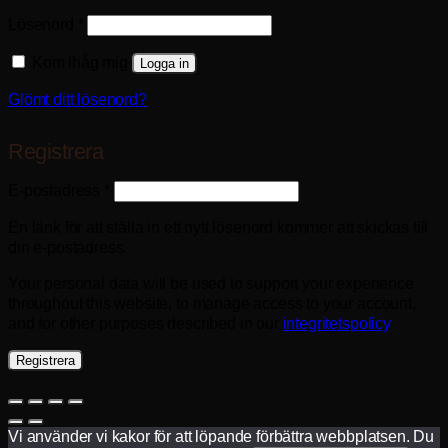
Obligatoriskt
Lösenord
*
Kom ihåg mig
Logga in
Glömt ditt lösenord?
Registrera
Obligatoriskt
E-postadress
*
En länk för att ställa in ett nytt lösenord kommer att skickas till
din e-postadress.
Your personal data will be used to support your experience
throughout this website, to manage access to your account,
and for other purposes described in our
integritetspolicy
.
Registrera
Vi använder vi kakor för att löpande förbättra webbplatsen. Du