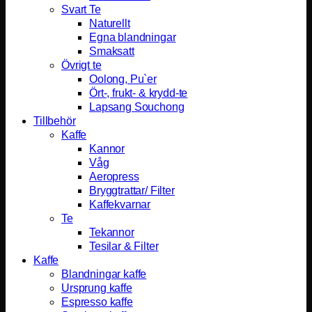
Svart Te
Naturellt
Egna blandningar
Smaksatt
Övrigt te
Oolong, Pu`er
Ört-, frukt- & krydd-te
Lapsang Souchong
Tillbehör
Kaffe
Kannor
Våg
Aeropress
Bryggtrattar/ Filter
Kaffekvarnar
Te
Tekannor
Tesilar & Filter
Kaffe
Blandningar kaffe
Ursprung kaffe
Espresso kaffe