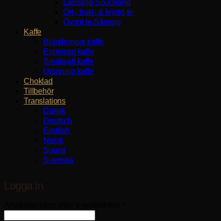
Lapsang Souchong
Ört-, frukt- & krydd-te
Övrigt te-Säsong
Kaffe
Blandningar kaffe
Espresso kaffe
Smaksatt kaffe
Ursprung kaffe
Choklad
Tillbehör
Translations
Dansk
Deutsch
English
Norsk
Suomi
Svenska
Logga in
Obligatoriskt
Användarnamn eller e-postadress
*