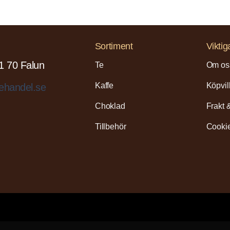
Sortiment
Viktig
1 70 Falun
Te
Om os
Kaffe
Köpvil
ehandel.se
Choklad
Frakt 
Tillbehör
Cookie