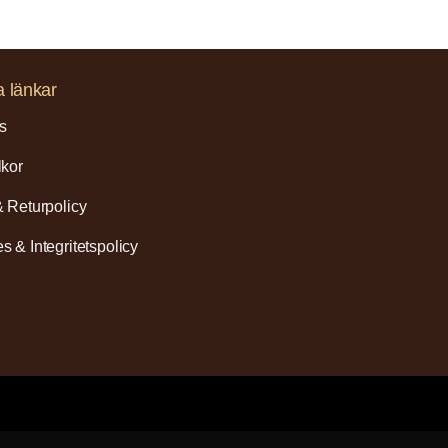
a länkar
s
lkor
& Returpolicy
s & Integritetspolicy