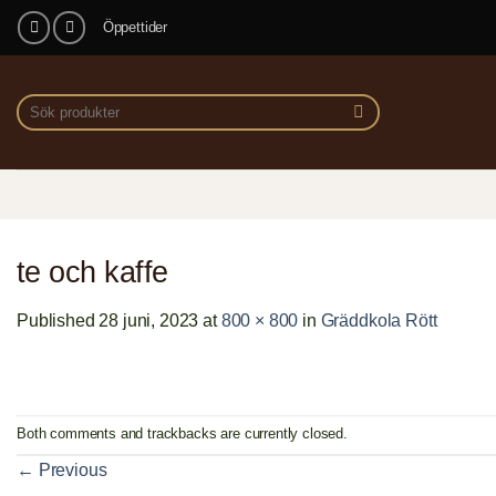
Skip
Öppettider
to
content
Sök
efter:
te och kaffe
Published
28 juni, 2023
at
800 × 800
in
Gräddkola Rött
Both comments and trackbacks are currently closed.
←
Previous