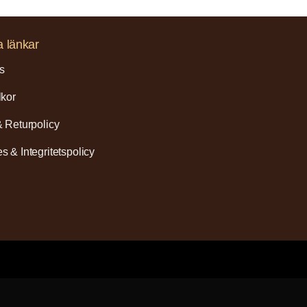
a länkar
s
lkor
& Returpolicy
s & Integritetspolicy