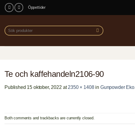
Skip
Öppettider
to
content
Sök
efter:
Te och kaffehandeln2106-90
Published
15 oktober, 2022
at
2350 × 1408
in
Gunpowder Eko
Both comments and trackbacks are currently closed.