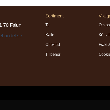
Sortiment
Viktig
1 70 Falun
Te
Om os
Kaffe
Köpvil
ehandel.se
Choklad
Frakt 
Tillbehör
Cookie