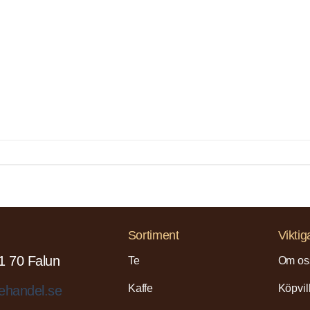
Sortiment
Viktig
1 70 Falun
Te
Om os
Kaffe
Köpvil
ehandel.se