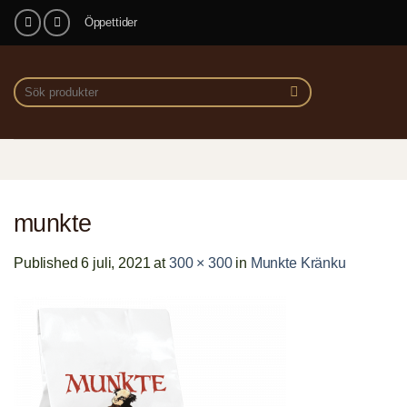
Skip
Öppettider
to
content
Sök
efter:
munkte
Published
6 juli, 2021
at
300 × 300
in
Munkte Kränku