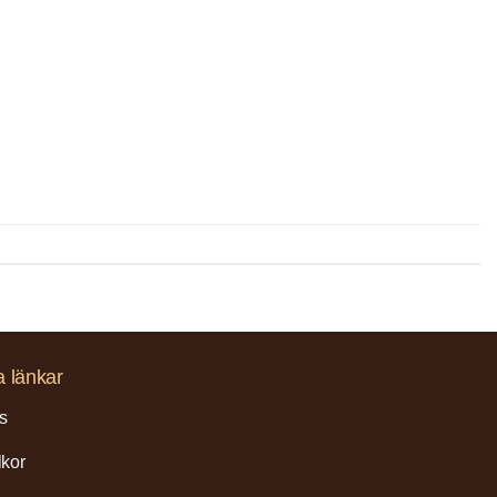
a länkar
s
lkor