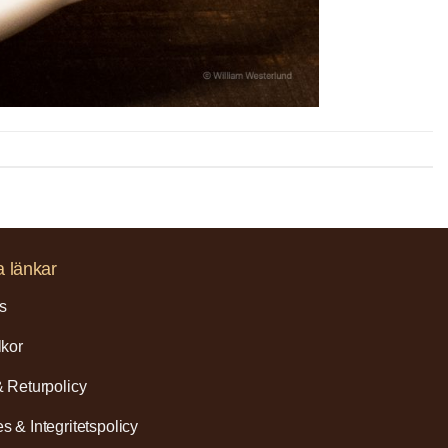
a länkar
s
lkor
& Returpolicy
s & Integritetspolicy