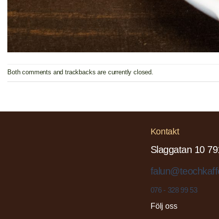
Both comments and trackbacks are currently closed.
Kontakt
Slaggatan 10 79
falun@teochkaff
076 - 328 99 53
Följ oss