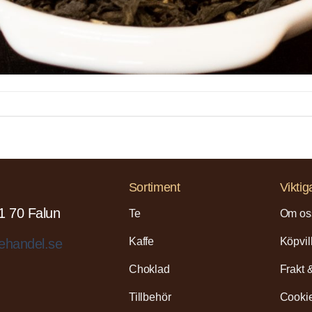
Sortiment
Viktig
1 70 Falun
Te
Om os
Kaffe
Köpvil
ehandel.se
Choklad
Frakt 
Tillbehör
Cookie