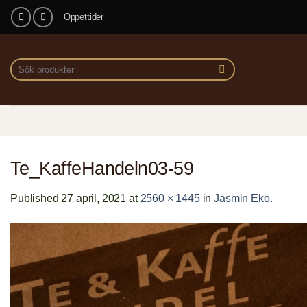
Skip
Öppettider
to
content
Sök
efter:
Te_KaffeHandeln03-59
Published
27 april, 2021
at
2560 × 1445
in
Jasmin Eko.