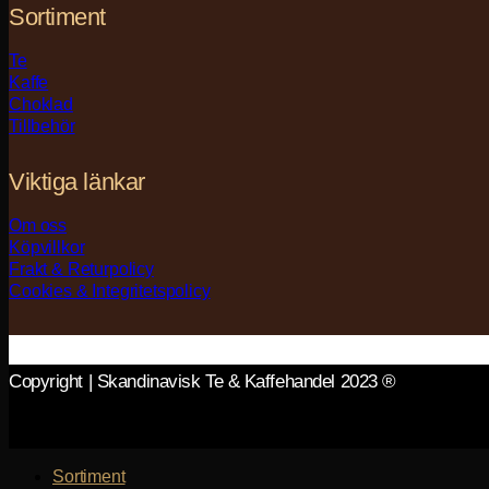
Sortiment
Te
Kaffe
Choklad
Tillbehör
Viktiga länkar
Om oss
Köpvillkor
Frakt & Returpolicy
Cookies & Integritetspolicy
Copyright | Skandinavisk Te & Kaffehandel 2023 ®
Sortiment