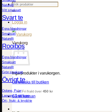
Smaksatt
Sök
Naturellt
efter:
Vitt smaksatt
Svart te
Logga in
Egna blandningar
Smaksatt
Naturellt
Varukorg
Rooibos
Egna blandningar
Smaksatt
Naturellt
Grön smaksatt
Inga produkter i varukorgen.
Övrigt te
Gå tillbaka till butiken
Oolong, Pu`er
Fri frakt över
450
kr
Lapsang Souchong
Gå till kassan
Ört-, frukt- & krydd-te