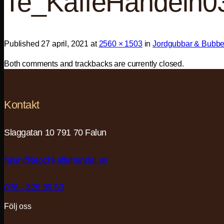
Te_KaffeHandeln0
Published
27 april, 2021
at
2560 × 1503
in
Jordgubbar & Bubbel
Both comments and trackbacks are currently closed.
Kontakt
Slaggatan 10 791 70 Falun
falun@teochkaffehandel.se
076 - 328 99 53
Följ oss