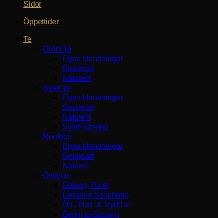
Sidor
Öppettider
Te
Grönt Te
Egna blandningar
Smaksatt
Naturellt
Svart Te
Egna blandningar
Smaksatt
Naturellt
Svart-Säsong
Rooibos
Egna blandningar
Smaksatt
Naturell
Övrigt te
Oolong, Pu`er
Lapsang Souchong
Ört-, frukt- & krydd-te
Övrigt te-Säsong