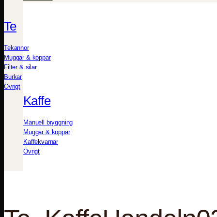
Te
Tekannor
Muggar & koppar
Filter & silar
Burkar
Övrigt
Kaffe
Manuell bryggning
Muggar & koppar
Kaffekvarnar
Övrigt