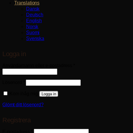
Translations
Dansk
Deutsch
English
Norsk
Suomi
Svenska
Logga in
Obligatoriskt
Användarnamn eller e-postadress
*
Obligatoriskt
Lösenord
*
Kom ihåg mig
Logga in
Glömt ditt lösenord?
Registrera
Obligatoriskt
E-postadress
*