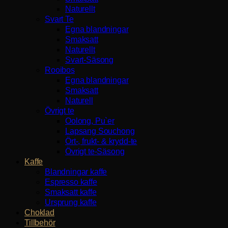
Naturellt
Svart Te
Egna blandningar
Smaksatt
Naturellt
Svart-Säsong
Rooibos
Egna blandningar
Smaksatt
Naturell
Övrigt te
Oolong, Pu`er
Lapsang Souchong
Ört-, frukt- & krydd-te
Övrigt te-Säsong
Kaffe
Blandningar kaffe
Espresso kaffe
Smaksatt kaffe
Ursprung kaffe
Choklad
Tillbehör