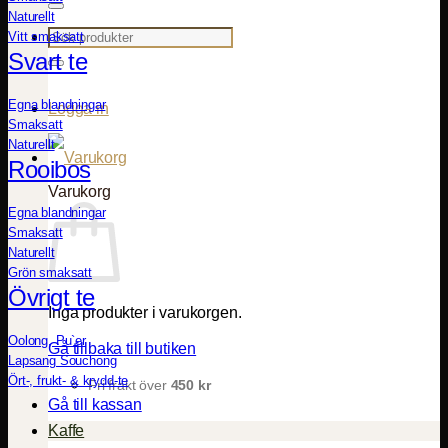
Naturellt
Sök
Vitt smaksatt
efter:
Svart te
Egna blandningar
Logga in
Smaksatt
Naturellt
Rooibos
Varukorg
Egna blandningar
Smaksatt
Naturellt
Grön smaksatt
Övrigt te
Inga produkter i varukorgen.
Oolong, Pu`er
Gå tillbaka till butiken
Lapsang Souchong
Ört-, frukt- & krydd-te
Fri frakt över
450
kr
Gå till kassan
Kaffe