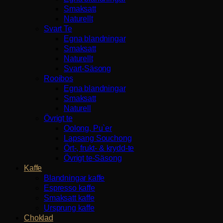
Smaksatt
Naturellt
Svart Te
Egna blandningar
Smaksatt
Naturellt
Svart-Säsong
Rooibos
Egna blandningar
Smaksatt
Naturell
Övrigt te
Oolong, Pu`er
Lapsang Souchong
Ört-, frukt- & krydd-te
Övrigt te-Säsong
Kaffe
Blandningar kaffe
Espresso kaffe
Smaksatt kaffe
Ursprung kaffe
Choklad