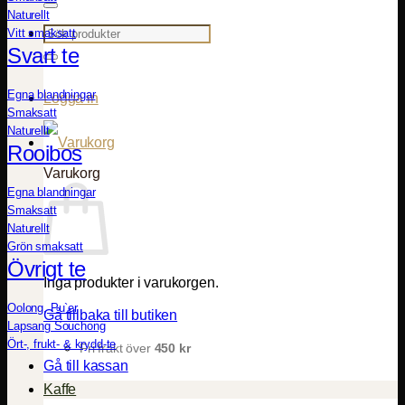
Naturellt
Sök
Vitt smaksatt
efter:
Svart te
Egna blandningar
Logga in
Smaksatt
Naturellt
Rooibos
Varukorg
Egna blandningar
Smaksatt
Naturellt
Grön smaksatt
Övrigt te
Inga produkter i varukorgen.
Oolong, Pu`er
Gå tillbaka till butiken
Lapsang Souchong
Ört-, frukt- & krydd-te
Fri frakt över
450
kr
Gå till kassan
Kaffe