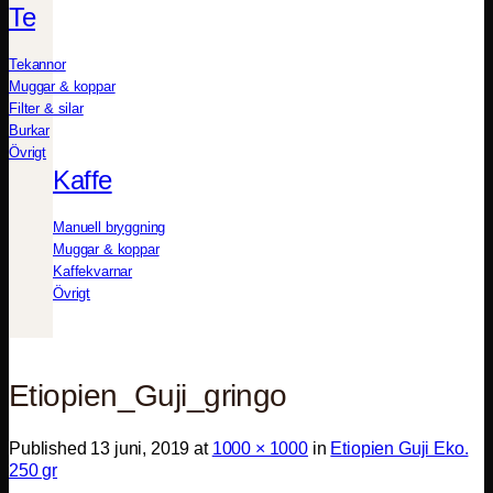
Te
Tekannor
Muggar & koppar
Filter & silar
Burkar
Övrigt
Kaffe
Manuell bryggning
Muggar & koppar
Kaffekvarnar
Övrigt
Etiopien_Guji_gringo
Published
13 juni, 2019
at
1000 × 1000
in
Etiopien Guji Eko.
250 gr