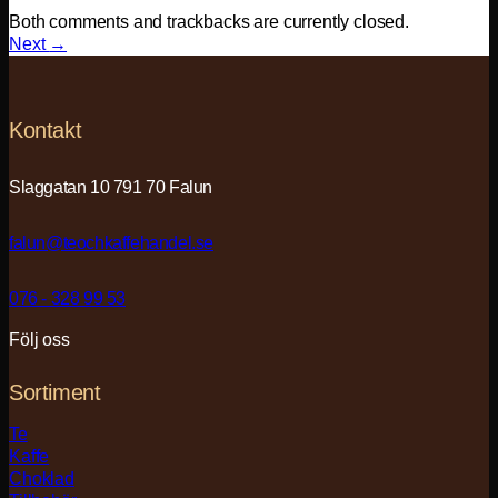
Both comments and trackbacks are currently closed.
Next
→
Kontakt
Slaggatan 10 791 70 Falun
falun@teochkaffehandel.se
076 - 328 99 53
Följ oss
Sortiment
Te
Kaffe
Choklad