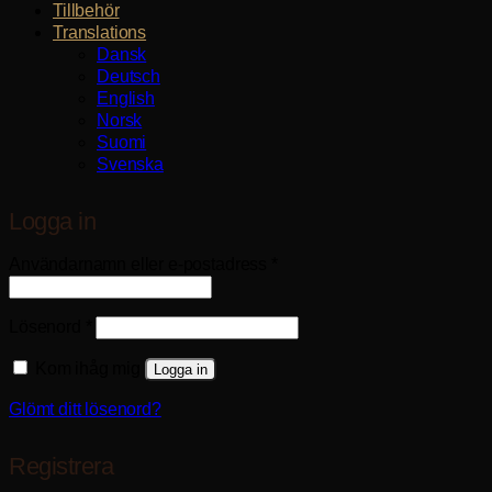
Tillbehör
Translations
Dansk
Deutsch
English
Norsk
Suomi
Svenska
Logga in
Obligatoriskt
Användarnamn eller e-postadress
*
Obligatoriskt
Lösenord
*
Kom ihåg mig
Logga in
Glömt ditt lösenord?
Registrera