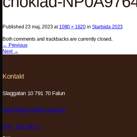
choklad-NP0A976
Published
23 maj, 2023
at
1080 × 1620
in
Startsida 2023
Both comments and trackbacks are currently closed.
←
Previous
Next
→
Kontakt
Slaggatan 10 791 70 Falun
falun@teochkaffehandel.se
076 - 328 99 53