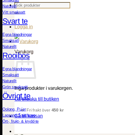
Smaksatt
Sök
Naturellt
efter:
Vitt smaksatt
Svart te
Logga in
Egna blandningar
Smaksatt
Naturellt
Varukorg
Rooibos
Egna blandningar
Smaksatt
Naturellt
Grön smaksatt
Inga produkter i varukorgen.
Övrigt te
Gå tillbaka till butiken
Oolong, Pu`er
Fri frakt över
450
kr
Lapsang Souchong
Gå till kassan
Ört-, frukt- & krydd-te