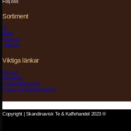
Följ oss
Sortiment
Te
Kaffe
Choklad
Tillbehör
Viktiga länkar
Om oss
Köpvillkor
Frakt & Returpolicy
Cookies & Integritetspolicy
Copyright | Skandinavisk Te & Kaffehandel 2023 ®