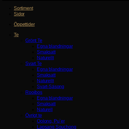
Sortiment
Sidor
Öppettider
Te
Grönt Te
Egna blandningar
Smaksatt
Naturellt
Svart Te
Egna blandningar
Smaksatt
Naturellt
Svart-Säsong
Rooibos
Egna blandningar
Smaksatt
Naturell
Övrigt te
Oolong, Pu`er
Lapsang Souchong