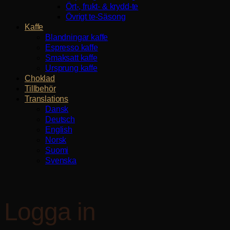
Ört-, frukt- & krydd-te
Övrigt te-Säsong
Kaffe
Blandningar kaffe
Espresso kaffe
Smaksatt kaffe
Ursprung kaffe
Choklad
Tillbehör
Translations
Dansk
Deutsch
English
Norsk
Suomi
Svenska
Logga in