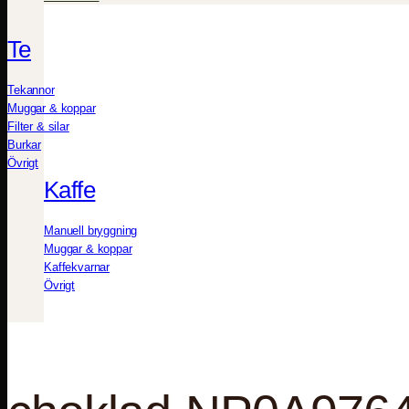
Te
Tekannor
Muggar & koppar
Filter & silar
Burkar
Övrigt
Kaffe
Manuell bryggning
Muggar & koppar
Kaffekvarnar
Övrigt