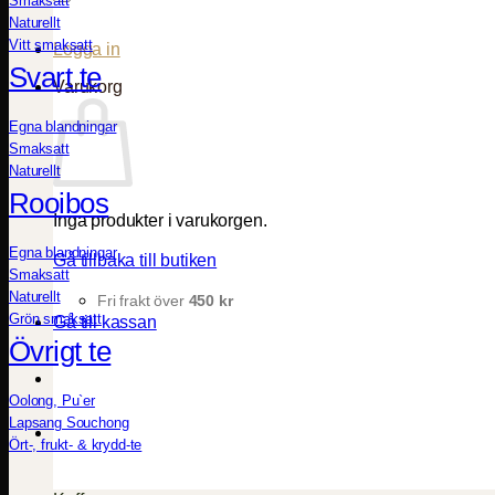
Smaksatt
Naturellt
Vitt smaksatt
Logga in
Svart te
Varukorg
Egna blandningar
Smaksatt
Naturellt
Rooibos
Inga produkter i varukorgen.
Egna blandningar
Gå tillbaka till butiken
Smaksatt
Naturellt
Fri frakt över
450
kr
Grön smaksatt
Gå till kassan
Övrigt te
Oolong, Pu`er
Lapsang Souchong
Ört-, frukt- & krydd-te