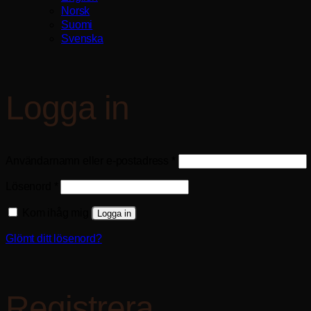
Norsk
Suomi
Svenska
Logga in
Obligatoriskt
Användarnamn eller e-postadress
*
Obligatoriskt
Lösenord
*
Kom ihåg mig
Logga in
Glömt ditt lösenord?
Registrera