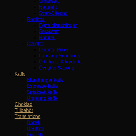
Smaksatt
Naturellt
Svart-Säsong
Rooibos
Egna blandningar
Smaksatt
Naturell
Övrigt te
Oolong, Pu`er
Lapsang Souchong
Ört-, frukt- & krydd-te
Övrigt te-Säsong
Kaffe
Blandningar kaffe
Espresso kaffe
Smaksatt kaffe
Ursprung kaffe
Choklad
Tillbehör
Translations
Dansk
Deutsch
English