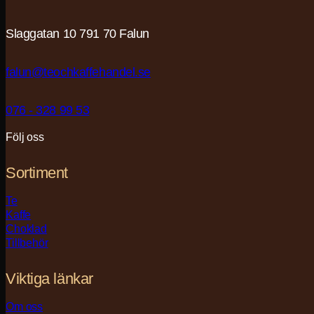
Slaggatan 10 791 70 Falun
falun@teochkaffehandel.se
076 - 328 99 53
Följ oss
Sortiment
Te
Kaffe
Choklad
Tillbehör
Viktiga länkar
Om oss