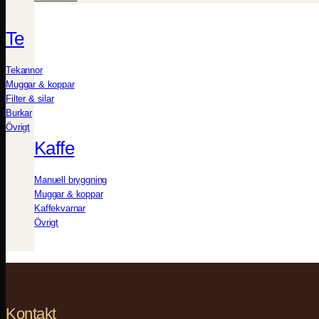
Te
Tekannor
Muggar & koppar
Filter & silar
Burkar
Övrigt
Kaffe
Manuell bryggning
Muggar & koppar
Kaffekvarnar
Övrigt
Kontakt