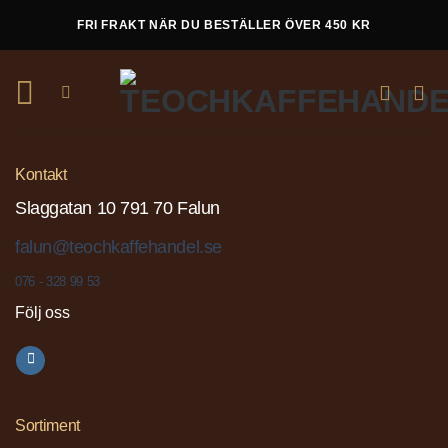
Skip
FRI FRAKT NÄR DU BESTÄLLER ÖVER 450 KR
to
content
Kontakt
Slaggatan 10 791 70 Falun
falun@teochkaffehandel.se
076 - 328 99 53
Följ oss
Sortiment