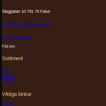
Slaggatan 10 791 70 Falun
falun@teochkaffehandel.se
076 - 328 99 53
Följ oss
Sortiment
Te
Kaffe
Choklad
Tillbehör
Viktiga länkar
Om oss