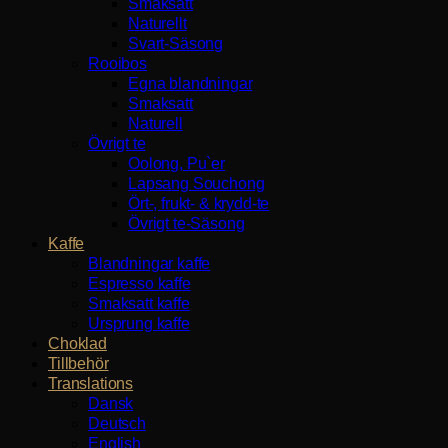
Smaksatt
Naturellt
Svart-Säsong
Rooibos
Egna blandningar
Smaksatt
Naturell
Övrigt te
Oolong, Pu`er
Lapsang Souchong
Ört-, frukt- & krydd-te
Övrigt te-Säsong
Kaffe
Blandningar kaffe
Espresso kaffe
Smaksatt kaffe
Ursprung kaffe
Choklad
Tillbehör
Translations
Dansk
Deutsch
English