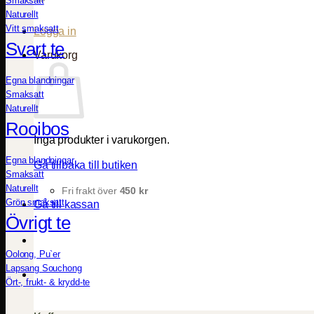
Smaksatt
Naturellt
Vitt smaksatt
Logga in
Svart te
Varukorg
Egna blandningar
Smaksatt
Naturellt
Rooibos
Inga produkter i varukorgen.
Egna blandningar
Gå tillbaka till butiken
Smaksatt
Naturellt
Fri frakt över
450
kr
Grön smaksatt
Gå till kassan
Övrigt te
Oolong, Pu`er
Lapsang Souchong
Ört-, frukt- & krydd-te