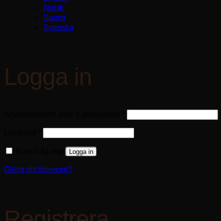
Norsk
Suomi
Svenska
Logga in
Obligatoriskt
Användarnamn eller e-postadress
*
Obligatoriskt
Lösenord
*
Kom ihåg mig
Logga in
Glömt ditt lösenord?
Registrera