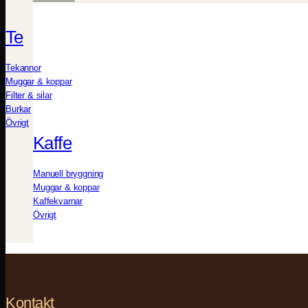
Te
Tekannor
Muggar & koppar
Filter & silar
Burkar
Övrigt
Kaffe
Manuell bryggning
Muggar & koppar
Kaffekvarnar
Övrigt
Kontakt