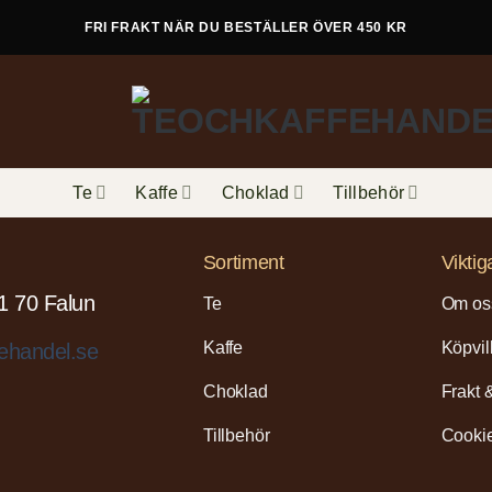
FRI FRAKT NÄR DU BESTÄLLER ÖVER 450 KR
Te
Kaffe
Choklad
Tillbehör
Sortiment
Viktig
1 70 Falun
Te
Om os
Kaffe
Köpvil
ehandel.se
Choklad
Frakt 
Tillbehör
Cookie