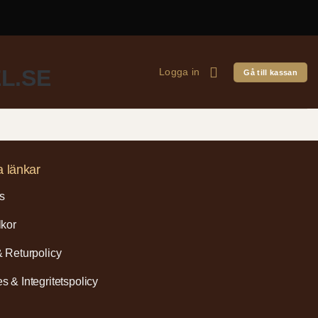
Logga in
Gå till kassan
a länkar
s
lkor
& Returpolicy
s & Integritetspolicy