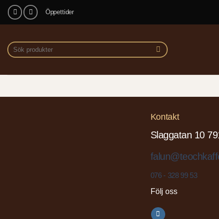
Skip
Öppettider
to
content
Sök
efter:
Kontakt
Slaggatan 10 79
falun@teochkaff
076 - 328 99 53
Följ oss