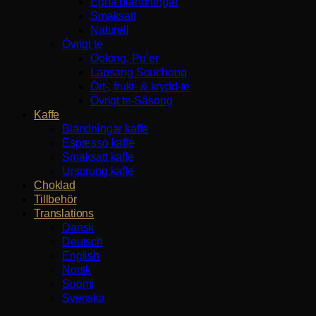
Egna blandningar
Smaksatt
Naturell
Övrigt te
Oolong, Pu`er
Lapsang Souchong
Ört-, frukt- & krydd-te
Övrigt te-Säsong
Kaffe
Blandningar kaffe
Espresso kaffe
Smaksatt kaffe
Ursprung kaffe
Choklad
Tillbehör
Translations
Dansk
Deutsch
English
Norsk
Suomi
Svenska