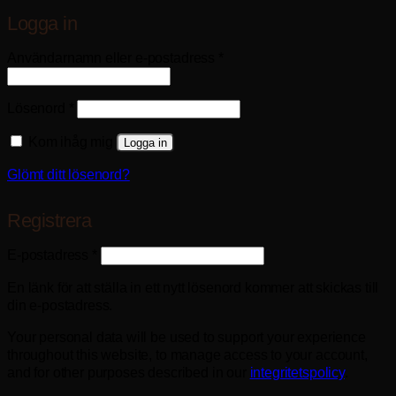
Logga in
Obligatoriskt
Användarnamn eller e-postadress
*
Obligatoriskt
Lösenord
*
Kom ihåg mig
Logga in
Glömt ditt lösenord?
Registrera
Obligatoriskt
E-postadress
*
En länk för att ställa in ett nytt lösenord kommer att skickas till
din e-postadress.
Your personal data will be used to support your experience
throughout this website, to manage access to your account,
and for other purposes described in our
integritetspolicy
.