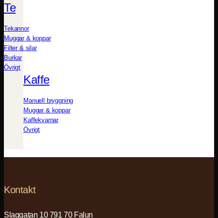
Te
Tekannor
Muggar & koppar
Filter & silar
Burkar
Övrigt
Kaffe
Manuell bryggning
Muggar & koppar
Kaffekvarnar
Övrigt
Kontakt
Slaggatan 10 791 70 Falun