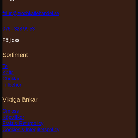
falun@teochkaffehandel.se
076 - 328 99 53
Följ oss
Sortiment
Te
Kaffe
Choklad
Tillbehör
Viktiga länkar
Om oss
Köpvillkor
Frakt & Returpolicy
Cookies & Integritetspolicy