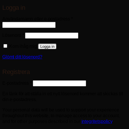
Logga in
Obligatoriskt
Användarnamn eller e-postadress
*
Obligatoriskt
Lösenord
*
Kom ihåg mig
Logga in
Glömt ditt lösenord?
Registrera
Obligatoriskt
E-postadress
*
En länk för att ställa in ett nytt lösenord kommer att skickas till
din e-postadress.
Your personal data will be used to support your experience
throughout this website, to manage access to your account,
and for other purposes described in our
integritetspolicy
.