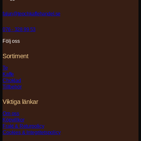
falun@teochkaffehandel.se
076 - 328 99 53
Följ oss
Sortiment
Te
Kaffe
Choklad
Tillbehör
Viktiga länkar
Om oss
Köpvillkor
Frakt & Returpolicy
Cookies & Integritetspolicy