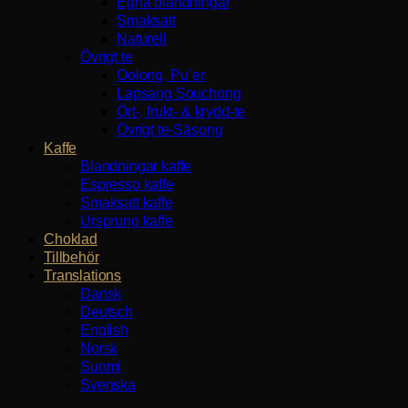
Egna blandningar
Smaksatt
Naturell
Övrigt te
Oolong, Pu`er
Lapsang Souchong
Ört-, frukt- & krydd-te
Övrigt te-Säsong
Kaffe
Blandningar kaffe
Espresso kaffe
Smaksatt kaffe
Ursprung kaffe
Choklad
Tillbehör
Translations
Dansk
Deutsch
English
Norsk
Suomi
Svenska