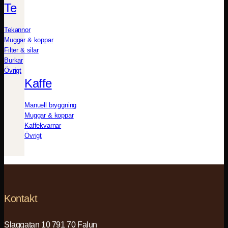
Te
Tekannor
Muggar & koppar
Filter & silar
Burkar
Övrigt
Kaffe
Manuell bryggning
Muggar & koppar
Kaffekvarnar
Övrigt
Kontakt
Slaggatan 10 791 70 Falun